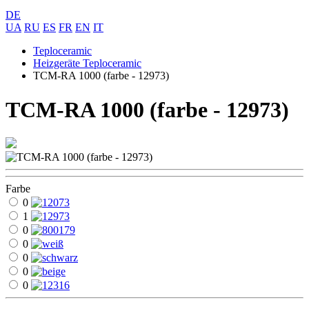
DE
UA
RU
ES
FR
EN
IT
Teploceramic
Heizgeräte Teploceramic
ТСМ-RA 1000 (farbe - 12973)
ТСМ-RA 1000 (farbe - 12973)
Farbe
0
1
0
0
0
0
0