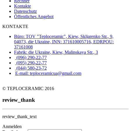
Rechner
Kontakte
Datenschutz
Öffentliches Angebot
KONTAKTE
Büro: TOV "Teploceramic", Kiew, Skljarenko Str., 9,
04073, die Ukraine, INN: 371610005716, EDRPOU:
37161008
Fabrik: die Ukraine, Kiew, Malinskaya Str., 3
(096) 290-22-77
(095) 290-22-77
(044) 580-23-72
E-mail: teploceramicua@gmail.com
© TEPLOCERAMIC 2016
review_thank
review_thank_text
Anmelden