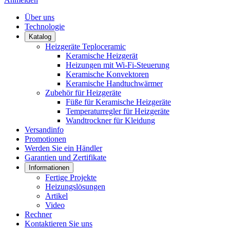
Über uns
Technologie
Katalog
Heizgeräte Teploceramic
Keramische Heizgerät
Heizungen mit Wi-Fi-Steuerung
Keramische Konvektoren
Keramische Handtuchwärmer
Zubehör für Heizgeräte
Füße für Keramische Heizgeräte
Temperaturregler für Heizgeräte
Wandtrockner für Kleidung
Versandinfo
Promotionen
Werden Sie ein Händler
Garantien und Zertifikate
Informationen
Fertige Projekte
Heizungslösungen
Artikel
Video
Rechner
Kontaktieren Sie uns