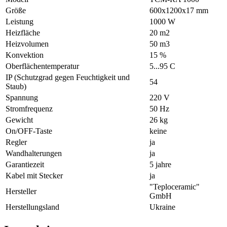
Größe
600х1200х17 mm
Leistung
1000 W
Heizfläche
20 m2
Heizvolumen
50 m3
Konvektion
15 %
Oberflächentemperatur
5...95 С
IP (Schutzgrad gegen Feuchtigkeit und
54
Staub)
Spannung
220 V
Stromfrequenz
50 Hz
Gewicht
26 kg
On/OFF-Taste
keine
Regler
ja
Wandhalterungen
ja
Garantiezeit
5 jahre
Kabel mit Stecker
ja
"Teploceramic"
Hersteller
GmbH
Herstellungsland
Ukraine