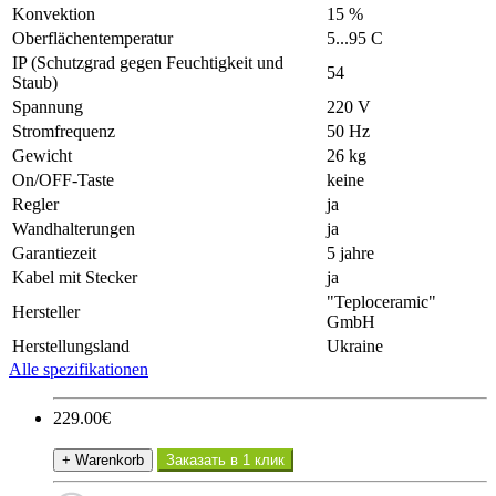
Konvektion
15 %
Oberflächentemperatur
5...95 С
IP (Schutzgrad gegen Feuchtigkeit und
54
Staub)
Spannung
220 V
Stromfrequenz
50 Hz
Gewicht
26 kg
On/OFF-Taste
keine
Regler
ja
Wandhalterungen
ja
Garantiezeit
5 jahre
Kabel mit Stecker
ja
"Teploceramic"
Hersteller
GmbH
Herstellungsland
Ukraine
Alle spezifikationen
229.00€
+ Warenkorb
Заказать в 1 клик