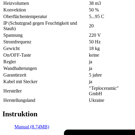
Heizvolumen
38 m3
Konvektion
50 %
Oberflächentemperatur
5...95 С
IP (Schutzgrad gegen Feuchtigkeit und
20
Staub)
Spannung
220 V
Stromfrequenz
50 Hz
Gewicht
18 kg
On/OFF-Taste
keine
Regler
ja
Wandhalterungen
ja
Garantiezeit
5 jahre
Kabel mit Stecker
ja
"Teploceramic"
Hersteller
GmbH
Herstellungsland
Ukraine
Instruktion
Manual (8.74MB)