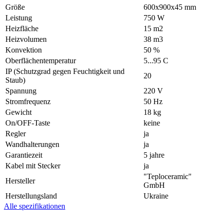
Größe
600х900х45 mm
Leistung
750 W
Heizfläche
15 m2
Heizvolumen
38 m3
Konvektion
50 %
Oberflächentemperatur
5...95 С
IP (Schutzgrad gegen Feuchtigkeit und
20
Staub)
Spannung
220 V
Stromfrequenz
50 Hz
Gewicht
18 kg
On/OFF-Taste
keine
Regler
ja
Wandhalterungen
ja
Garantiezeit
5 jahre
Kabel mit Stecker
ja
"Teploceramic"
Hersteller
GmbH
Herstellungsland
Ukraine
Alle spezifikationen