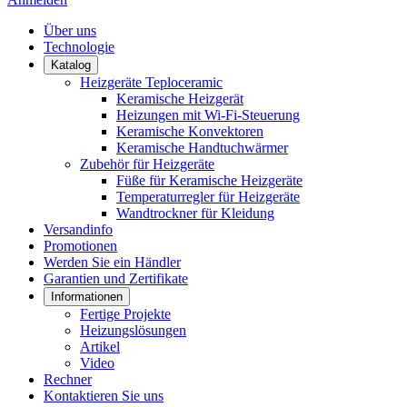
Über uns
Technologie
Katalog
Heizgeräte Teploceramic
Keramische Heizgerät
Heizungen mit Wi-Fi-Steuerung
Keramische Konvektoren
Keramische Handtuchwärmer
Zubehör für Heizgeräte
Füße für Keramische Heizgeräte
Temperaturregler für Heizgeräte
Wandtrockner für Kleidung
Versandinfo
Promotionen
Werden Sie ein Händler
Garantien und Zertifikate
Informationen
Fertige Projekte
Heizungslösungen
Artikel
Video
Rechner
Kontaktieren Sie uns