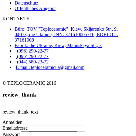
Datenschutz
Öffentliches Angebot
KONTAKTE
Büro: TOV "Teploceramic", Kiew, Skljarenko Str., 9,
04073, die Ukraine, INN: 371610005716, EDRPOU:
37161008
Fabrik: die Ukraine, Kiew, Malinskaya Str., 3
(096) 290-22-77
(095) 290-22-77
(044) 580-23-72
E-mail: teploceramicua@gmail.com
© TEPLOCERAMIC 2016
review_thank
review_thank_text
Anmelden
Emailadresse
Passwort