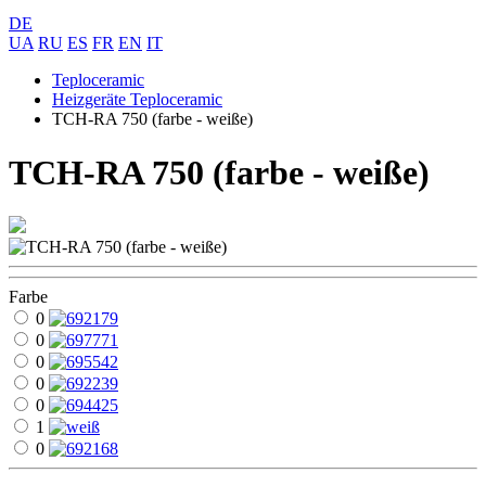
DE
UA
RU
ES
FR
EN
IT
Teploceramic
Heizgeräte Teploceramic
TCH-RA 750 (farbe - weiße)
TCH-RA 750 (farbe - weiße)
Farbe
0
0
0
0
0
1
0