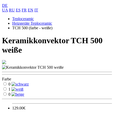
DE
UA
RU
ES
FR
EN
IT
Teploceramic
Heizgeräte Teploceramic
TCH 500 (farbe - weiße)
Keramikkonvektor TCH 500
weiße
Farbe
0
1
0
129.00€