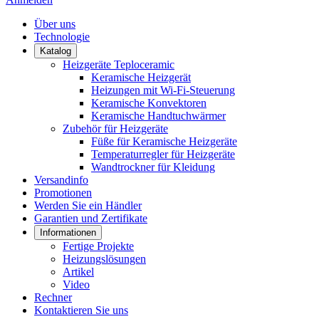
Über uns
Technologie
Katalog
Heizgeräte Teploceramic
Keramische Heizgerät
Heizungen mit Wi-Fi-Steuerung
Keramische Konvektoren
Keramische Handtuchwärmer
Zubehör für Heizgeräte
Füße für Keramische Heizgeräte
Temperaturregler für Heizgeräte
Wandtrockner für Kleidung
Versandinfo
Promotionen
Werden Sie ein Händler
Garantien und Zertifikate
Informationen
Fertige Projekte
Heizungslösungen
Artikel
Video
Rechner
Kontaktieren Sie uns