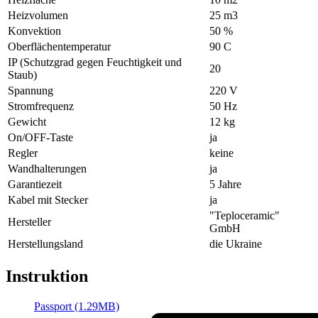
Heizvolumen
25 m3
Konvektion
50 %
Oberflächentemperatur
90 С
IP (Schutzgrad gegen Feuchtigkeit und
20
Staub)
Spannung
220 V
Stromfrequenz
50 Hz
Gewicht
12 kg
On/OFF-Taste
ja
Regler
keine
Wandhalterungen
ja
Garantiezeit
5 Jahre
Kabel mit Stecker
ja
"Teploceramic"
Hersteller
GmbH
Herstellungsland
die Ukraine
Instruktion
Passport (1.29MB)