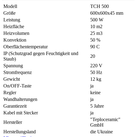
Modell
ТСН 500
Größe
600х600х45 mm
Leistung
500 W
Heizfläche
10 m2
Heizvolumen
25 m3
Konvektion
50 %
Oberflächentemperatur
90 С
IP (Schutzgrad gegen Feuchtigkeit und
20
Staub)
Spannung
220 V
Stromfrequenz
50 Hz
Gewicht
12 kg
On/OFF-Taste
ja
Regler
keine
Wandhalterungen
ja
Garantiezeit
5 Jahre
Kabel mit Stecker
ja
"Teploceramic"
Hersteller
GmbH
Herstellungsland
die Ukraine