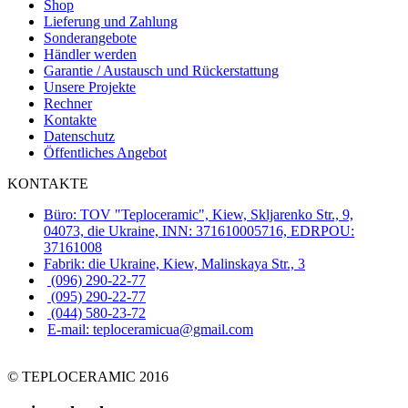
Shop
Lieferung und Zahlung
Sonderangebote
Händler werden
Garantie / Austausch und Rückerstattung
Unsere Projekte
Rechner
Kontakte
Datenschutz
Öffentliches Angebot
KONTAKTE
Büro: TOV "Teploceramic", Kiew, Skljarenko Str., 9,
04073, die Ukraine, INN: 371610005716, EDRPOU:
37161008
Fabrik: die Ukraine, Kiew, Malinskaya Str., 3
(096) 290-22-77
(095) 290-22-77
(044) 580-23-72
E-mail: teploceramicua@gmail.com
© TEPLOCERAMIC 2016