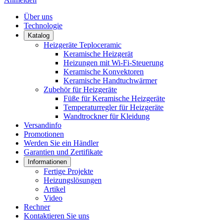
Über uns
Technologie
Katalog
Heizgeräte Teploceramic
Keramische Heizgerät
Heizungen mit Wi-Fi-Steuerung
Keramische Konvektoren
Keramische Handtuchwärmer
Zubehör für Heizgeräte
Füße für Keramische Heizgeräte
Temperaturregler für Heizgeräte
Wandtrockner für Kleidung
Versandinfo
Promotionen
Werden Sie ein Händler
Garantien und Zertifikate
Informationen
Fertige Projekte
Heizungslösungen
Artikel
Video
Rechner
Kontaktieren Sie uns