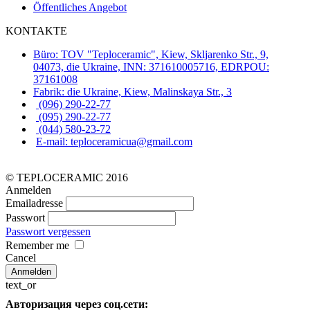
Öffentliches Angebot
KONTAKTE
Büro: TOV "Teploceramic", Kiew, Skljarenko Str., 9,
04073, die Ukraine, INN: 371610005716, EDRPOU:
37161008
Fabrik: die Ukraine, Kiew, Malinskaya Str., 3
(096) 290-22-77
(095) 290-22-77
(044) 580-23-72
E-mail: teploceramicua@gmail.com
© TEPLOCERAMIC 2016
Anmelden
Emailadresse
Passwort
Passwort vergessen
Remember me
Cancel
text_or
Авторизация через соц.сети: