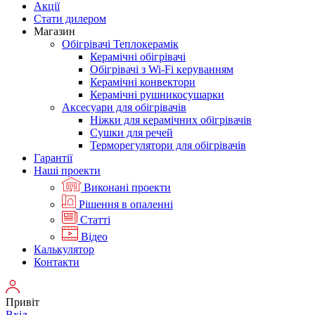
Акції
Стати дилером
Магазин
Обігрівачі Теплокерамік
Керамічні обігрівачі
Обігрівачі з Wi-Fi керуванням
Керамічні конвектори
Керамічні рушникосушарки
Аксесуари для обігрівачів
Ніжки для керамічних обігрівачів
Сушки для речей
Терморегулятори для обігрівачів
Гарантії
Нашi проекти
Виконані проекти
Рішення в опаленні
Статті
Відео
Калькулятор
Контакти
Привіт
Вхід