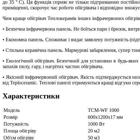
до 35 ° С). Ця функція сприяє не тільки підтриманню постійн
приміщенні, скорочує час роботи обігрівача і відповідно зниж
Чим краще обігрівач Теплокерамік інших інфрачервоних обігрів
• Безпечна інфрачервона панель. Не боїться пари і бризок, ви
• Економна панель. Споживає і видає заявлену потужність (під
• Стильна керамічна панель. Мармурові забарвлення, супер тон
• Екологічний обігрівач. Безпечний для установки в будь-яких
запахів пилу, гару, і нагрітих частин обігрівача.
• Якісний інфрачервоний обігрівач. Якість підтверджується ни
від Teploceramic. Теплові панелі отримуються кращі відгуки се
Характеристики
Модель
ТСМ-WF 1000
Рoзмір
600х1200х17 мм
Потужність
1000 Вт
Площа обігріву
20 м2
Об'єм обігріву
50 м3