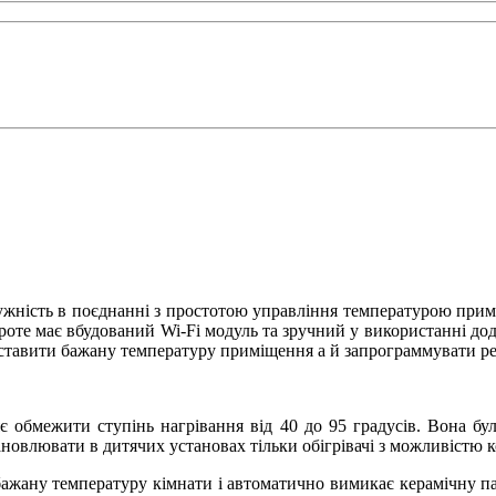
жність в поєднанні з простотою управління температурою прим
оте має вбудований Wi-Fi модуль та зручний у використанні дод
тавити бажану температуру приміщення а й запрограммувати реж
є обмежити ступінь нагрівання від 40 до 95 градусів. Вона бул
ановлювати в дитячих установах тільки обігрівачі з можливістю 
бажану температуру кімнати і автоматично вимикає керамічну па