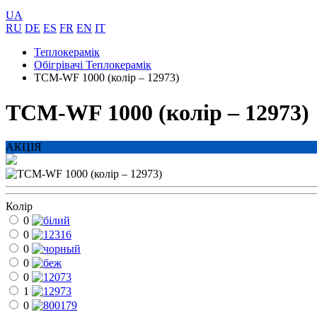
UA
RU
DE
ES
FR
EN
IT
Теплокерамік
Обігрівачі Теплокерамік
ТСМ-WF 1000 (колір – 12973)
ТСМ-WF 1000 (колір – 12973)
АКЦІЯ
Колір
0
0
0
0
0
1
0