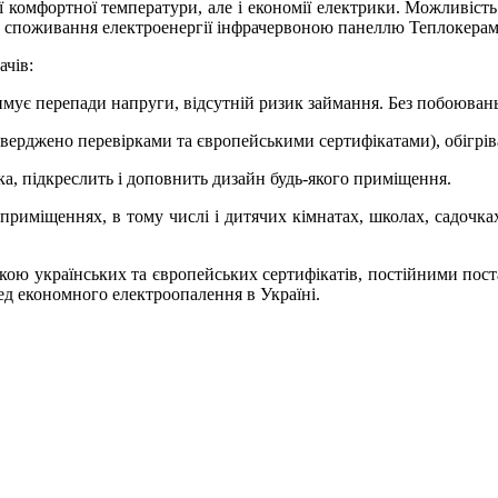
ої комфортної температури, але і економії електрики. Можливіс
ує споживання електроенергії інфрачервоною панеллю Теплокерам
ачів:
тримує перепади напруги, відсутній ризик займання. Без побоюва
тверджено перевірками та європейськими сертифікатами), обігрів
ка, підкреслить і доповнить дизайн будь-якого приміщення.
 приміщеннях, в тому числі і дитячих кімнатах, школах, садочках
зкою українських та європейських сертифікатів, постійними пос
ред економного електроопалення в Україні.