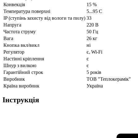
Конвекція
15 %
Температура поверхні
5...95 С
IP (ступінь захисту від вологи та пилу)
33
Напруга
220 В
Частота струму
50 Гц
Вага
26 кг
Кнопка вкл/викл
ні
Регулятор
є, Wi-Fi
Настінні кріплення
є
Шнур з вилкою
є
Гарантійний строк
5 років
Виробник
ТОВ "Теплокерамік"
Країна виробник
Україна
Інструкція