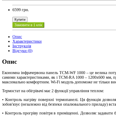
6599 грн.
Купити
Замовити в 1 клік
Опис
Характеристики
Інструкція
Відгуки (0)
Опис
Економна інфрачервона панель ТСМ-WF 1000 – це велика поту
самими характеристиками, як і ТСМ-RA 1000 – 1200х600 мм, пр
максимально комфортним. Wi-Fi модуль допоможе не тільки вис
Термостат на обігрівачі має 2 функції управління теплом:
• Контроль нагріву поверхні термопанелі. Ця функція дозволя
зобов'язує (незалежно від безпеки опалювального приладу) вст
• Контроль прогріву повітря в приміщенні. Дозволяє задавати 