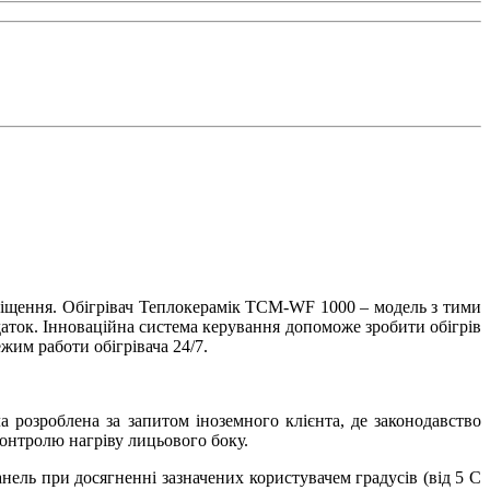
іщення. Обігрівач Теплокерамік ТСМ-WF 1000 – модель з тими
аток. Інноваційна система керування допоможе зробити обігрів
им работи обігрівача 24/7.
а розроблена за запитом іноземного клієнта, де законодавство
контролю нагріву лицьового боку.
нель при досягненні зазначених користувачем градусів (від 5 С