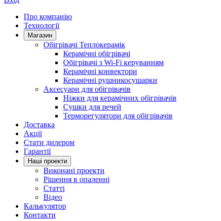
Про компанію
Технології
Магазин
Обігрівачі Теплокерамік
Керамічні обігрівачі
Обігрівачі з Wi-Fi керуванням
Керамічні конвектори
Керамічні рушникосушарки
Аксесуари для обігрівачів
Ніжки для керамічних обігрівачів
Сушки для речей
Терморегулятори для обігрівачів
Доставка
Акції
Стати дилером
Гарантії
Нашi проекти
Виконані проекти
Рішення в опаленні
Статті
Відео
Калькулятор
Контакти