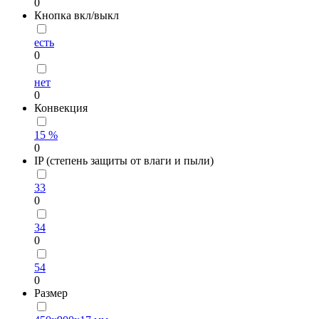
0
Кнопка вкл/выкл
есть
0
нет
0
Конвекция
15 %
0
IP (степень защиты от влаги и пыли)
33
0
34
0
54
0
Размер