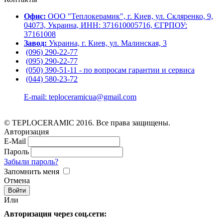
Офис:
ООО "Теплокерамик", г. Киев, ул. Скляренко, 9,
04073, Украина, ИНН: 371610005716, ЄГРПОУ:
37161008
Завод:
Украина, г. Киев, ул. Малинская, 3
(096) 290-22-77
(095) 290-22-77
(050) 390-51-11 - по вопросам гарантии и cервиса
(044) 580-23-72
E-mail: teploceramicua@gmail.com
© TEPLOCERAMIC 2016. Все права защищены.
Авторизация
E-Mail
Пароль
Забыли пароль?
Запомнить меня
Отмена
Или
Авторизация через соц.сети: