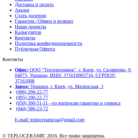
Доставка и оплата
Акции
Стать дилером
Гарантия / Обмен и возврат
Наши проекты
Калькулятор
Контакты
Политика конфиденциальности
Публичная Оферта
Контакты
Офис:
ООО "Теплокерамик", г. Киев, ул. Скляренко, 9,
04073, Украина, ИНН: 371610005716, ЄГРПОУ:
37161008
Завод:
Украина, г. Киев, ул. Малинская, 3
(096) 290-22-77
(095) 290-22-77
(050) 390-51-11 - по вопросам гарантии и cервиса
(044) 580-23-72
E-mail: teploceramicua@gmail.com
© TEPLOCERAMIC 2016. Все права защищены.