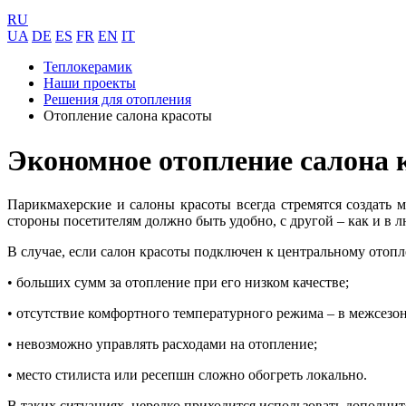
RU
UA
DE
ES
FR
EN
IT
Теплокерамик
Наши проекты
Решения для отопления
Отопление салона красоты
Экономное отопление салона к
Парикмахерские и салоны красоты всегда стремятся создать 
стороны посетителям должно быть удобно, с другой – как и в 
В случае, если салон красоты подключен к центральному отоп
• больших сумм за отопление при его низком качестве;
• отсутствие комфортного температурного режима – в межсезонь
• невозможно управлять расходами на отопление;
• место стилиста или ресепшн сложно обогреть локально.
В таких ситуациях, нередко приходится использовать дополните