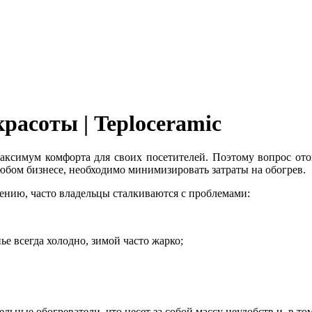
расоты | Teploceramic
максимум комфорта для своих посетителей. Поэтому вопрос от
любом бизнесе, необходимо минимизировать затраты на обогрев.
лению, часто владельцы сталкиваются с проблемами:
е всегда холодно, зимой часто жарко;
льные обогреватели, что несет за собой массу неудобств и, в то