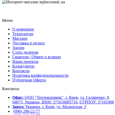
Меню
О компании
Технологии
Магазин
Доставка и оплата
Акции
Стать дилером
Гарантия / Обмен и возврат
Наши проекты
Калькулятор
Контакты
Политика конфиденциальности
Публичная Оферта
Контакты
Офис:
ООО "Теплокерамик", г. Киев, ул. Скляренко, 9,
04073, Украина, ИНН: 371610005716, ЄГРПОУ: 37161008
Завод:
Украина, г. Киев, ул. Малинская, 3
(096) 290-22-77