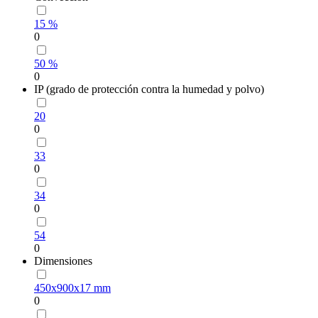
15 %
0
50 %
0
IP (grado de protección contra la humedad y polvo)
20
0
33
0
34
0
54
0
Dimensiones
450х900х17 mm
0