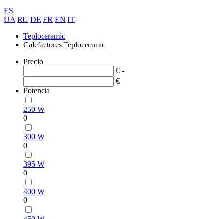
ES
UA
RU
DE
FR
EN
IT
Teploceramic
Calefactores Teploceramic
Precio
€ -
€
Potencia
250 W
0
300 W
0
395 W
0
400 W
0
450 W