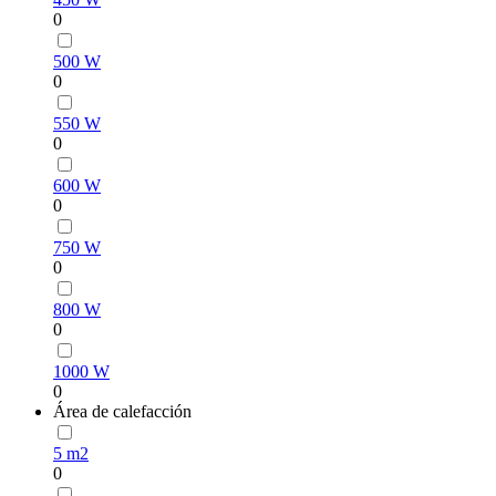
0
500 W
0
550 W
0
600 W
0
750 W
0
800 W
0
1000 W
0
Área de calefacción
5 m2
0