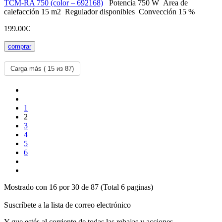
ТСМ-RA 750 (color – 692168)
Potencia
750 W
Área de
calefacción
15 m2
Regulador
disponibles
Convección
15 %
199.00€
comprar
Carga más (
15
из 87)
1
2
3
4
5
6
Mostrado con 16 por 30 de 87 (Total 6 paginas)
Suscríbete a la lista de correo electrónico
Y que estés al corriente de todas las rebajas y acciones