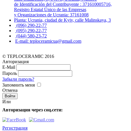
de Identificación del Contribuyente : 371610005716,
Registro Estatal Único de las Empresas
y Organizaciones de Ucrania: 37161008
Planta: Ucrania, ciudad de Kyiv, calle Malinskaya, 3
(096) 290-22-77
(095) 290-22-77
(044) 580-23-72
E-mail: teploceramicua@gmail.com
© TEPLOCERAMIC 2016
Авторизация
E-Mail
Пароль
Забыли пароль?
Запомнить меня
Отмена
Или
Авторизация через соц.сети:
Регистрация