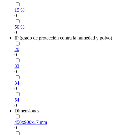
15 %
0
50 %
0
IP (grado de protección contra la humedad y polvo)
20
0
33
0
34
0
54
0
Dimensiones
450х900х17 mm
0