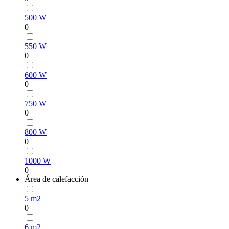
500 W
0
550 W
0
600 W
0
750 W
0
800 W
0
1000 W
0
Área de calefacción
5 m2
0
6 m2