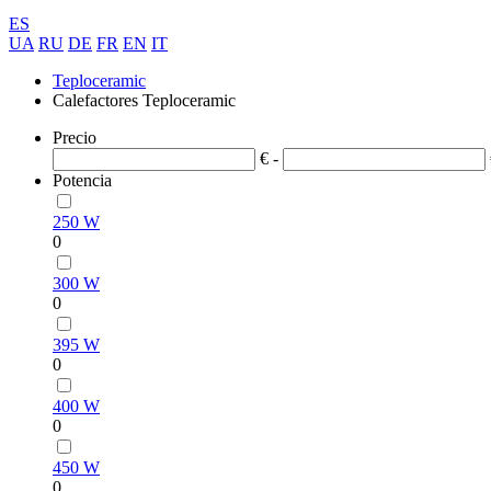
ES
UA
RU
DE
FR
EN
IT
Teploceramic
Calefactores Teploceramic
Precio
€ -
Potencia
250 W
0
300 W
0
395 W
0
400 W
0
450 W
0