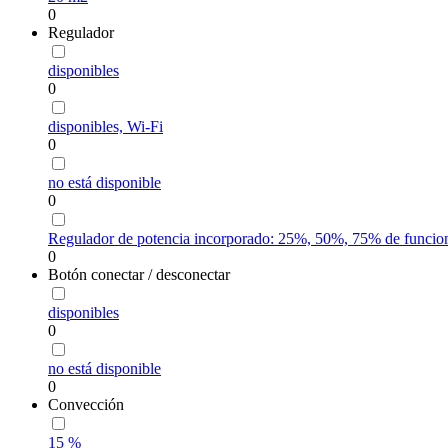
0
Regulador
disponibles
0
disponibles, Wi-Fi
0
no está disponible
0
Regulador de potencia incorporado: 25%, 50%, 75% de funcion
0
Botón conectar / desconectar
disponibles
0
no está disponible
0
Convección
15 %