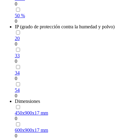
0
50 %
0
IP (grado de protección contra la humedad y polvo)
20
0
33
0
34
0
54
0
Dimensiones
450х900х17 mm
0
600х900х17 mm
0