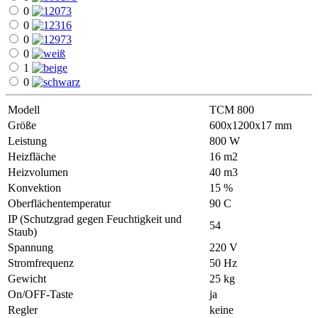
0
0
0
0
1
0
Modell
ТСМ 800
Größe
600х1200х17 mm
Leistung
800 W
Heizfläche
16 m2
Heizvolumen
40 m3
Konvektion
15 %
Oberflächentemperatur
90 С
IP (Schutzgrad gegen Feuchtigkeit und
54
Staub)
Spannung
220 V
Stromfrequenz
50 Hz
Gewicht
25 kg
On/OFF-Taste
ja
Regler
keine