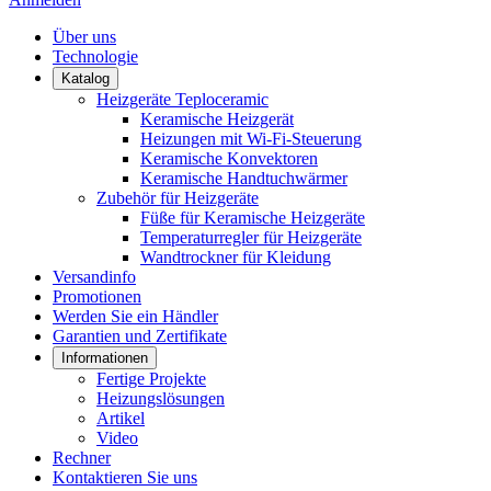
Über uns
Technologie
Katalog
Heizgeräte Teploceramic
Keramische Heizgerät
Heizungen mit Wi-Fi-Steuerung
Keramische Konvektoren
Keramische Handtuchwärmer
Zubehör für Heizgeräte
Füße für Keramische Heizgeräte
Temperaturregler für Heizgeräte
Wandtrockner für Kleidung
Versandinfo
Promotionen
Werden Sie ein Händler
Garantien und Zertifikate
Informationen
Fertige Projekte
Heizungslösungen
Artikel
Video
Rechner
Kontaktieren Sie uns