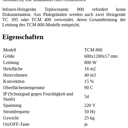
Infrarot-Heizgeräts Teploceramic 800 erfordert keine
Dokumentation. Aus Platzgründen werden auch zwei Heizgeräte
TC 395 oder TCM 400 verwendet, deren Gesamtleistung der
Leistung des TCM 800-Modells entspricht.
Eigenschaften
Modell
ТСМ 800
Größe
600х1200х17 mm
Leistung
800 W
Heizfläche
16 m2
Heizvolumen
40 m3
Konvektion
15 %
Oberflächentemperatur
90 С
IP (Schutzgrad gegen Feuchtigkeit und
54
Staub)
Spannung
220 V
Stromfrequenz
50 Hz
Gewicht
25 kg
On/OFF-Taste
ja