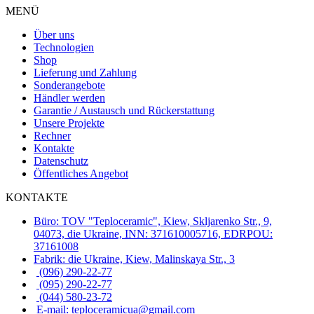
MENÜ
Über uns
Technologien
Shop
Lieferung und Zahlung
Sonderangebote
Händler werden
Garantie / Austausch und Rückerstattung
Unsere Projekte
Rechner
Kontakte
Datenschutz
Öffentliches Angebot
KONTAKTE
Büro: TOV "Teploceramic", Kiew, Skljarenko Str., 9,
04073, die Ukraine, INN: 371610005716, EDRPOU:
37161008
Fabrik: die Ukraine, Kiew, Malinskaya Str., 3
(096) 290-22-77
(095) 290-22-77
(044) 580-23-72
E-mail: teploceramicua@gmail.com