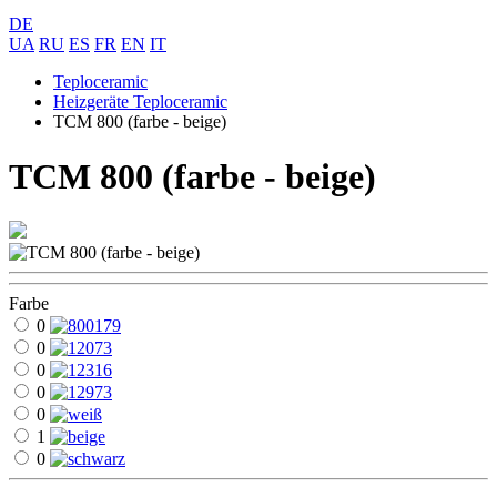
DE
UA
RU
ES
FR
EN
IT
Teploceramic
Heizgeräte Teploceramic
ТСМ 800 (farbe - beige)
ТСМ 800 (farbe - beige)
Farbe
0
0
0
0
0
1
0