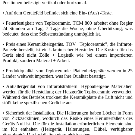
Positionen befestigt: vertikal oder horizontal.
• Auf dem Gerätefeld befindet sich eine Ein- (Aus) -Taste.
• Feuerfestigkeit von Teploceramic. ТСМ 800 arbeitet ohne Regler
24 Stunden am Tag, 7 Tage die Woche, ohne Überhitzung, was
bedeutet, dass eine Selbstentzündung unmöglich ist.
• Preis eines Keramikheizgeräts. TOV "Teploceramic", die Infrarot-
Paneele herstellt, ist ein Ukrainischer Hersteller. Die Kosten für das
Gerät sind nicht Zölle + Logistik wie bei einem importierten
Produkt, sondern Material + Arbeit.
• Produktqualität von Teploceramic. Plattenheizgeräte werden in 25
Länder weltweit importiert, was ihre Qualität bestätigt.
• Antiallergenität von Infrarotstrahlern. Hypoallergene Materialien
werden für die Herstellung der Heizgeräte Teploceramic verwendet.
Während des Betriebs trocknet die Keramikplatte die Luft nicht und
stößt keine spezifischen Gerüche aus.
• Sicherheit der Installation. Die Halterungen haben Löcher in Form
von Zickzacklinien, wodurch das Risiko eines Herunterfallens des
Geräts Null ist. Die für die Installation erforderlichen Elemente sind
im Kit enthalten (Heizgerät, Halterungen, Dübel, verfügbarer
Stromkreis). Die Installation eines elektrischen