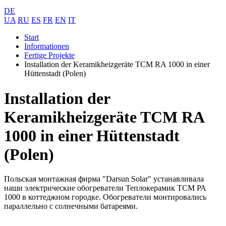
DE
UA
RU
ES
FR
EN
IT
Start
Informationen
Fertige Projekte
Installation der Keramikheizgeräte TCM RA 1000 in einer
Hüttenstadt (Polen)
Installation der
Keramikheizgeräte TCM RA
1000 in einer Hüttenstadt
(Polen)
Польская монтажная фирма "Darsun Solar" устанавливала
наши электрические обогреватели Теплокерамик ТСМ РА
1000 в коттеджном городке. Обогреватели монтировались
параллельно с солнечными батареями.