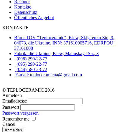
Rechner
Kontakte
Datenschutz
Öffentliches Angebot
KONTAKTE
Büro: TOV "Teploceramic", Kiew, Skljarenko Str., 9,
04073, die Ukraine, INN: 371610005716, EDRPOU:
37161008
Fabrik: die Ukraine, Kiew, Malinskaya Str., 3
(096) 290-22-77
(095) 290-22-77
(044) 580-23-72
E-mail: teploceramicua@gmail.com
© TEPLOCERAMIC 2016
Anmelden
Emailadresse
Passwort
Passwort vergessen
Remember me
Cancel