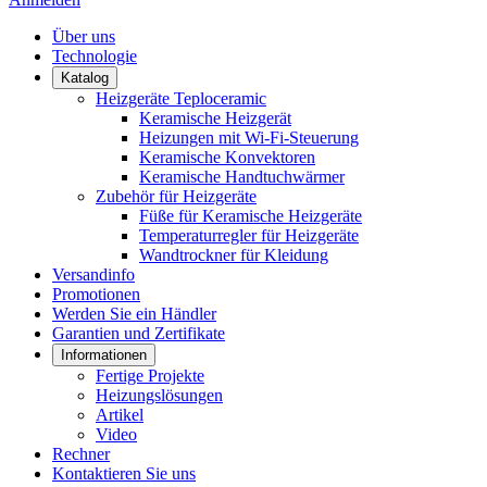
Über uns
Technologie
Katalog
Heizgeräte Teploceramic
Keramische Heizgerät
Heizungen mit Wi-Fi-Steuerung
Keramische Konvektoren
Keramische Handtuchwärmer
Zubehör für Heizgeräte
Füße für Keramische Heizgeräte
Temperaturregler für Heizgeräte
Wandtrockner für Kleidung
Versandinfo
Promotionen
Werden Sie ein Händler
Garantien und Zertifikate
Informationen
Fertige Projekte
Heizungslösungen
Artikel
Video
Rechner
Kontaktieren Sie uns