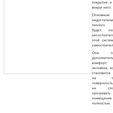
покрытие, и
вокруг него.
Основным
недостатком
теплого
будет, по
несостоятел
этой систе
самостоятел
Она соз
дополнител
комфорт
человека, к
становится
на те
поверхнос
не спос
прогревать
помещение
полностью.