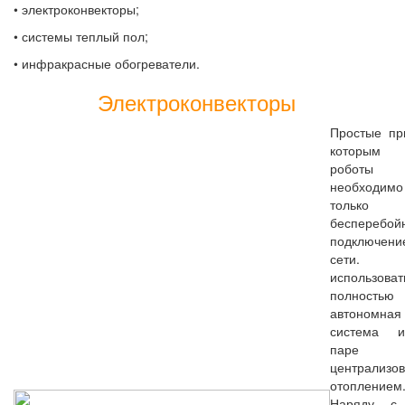
• электроконвекторы;
• системы теплый пол;
• инфракрасные обогреватели.
Электроконвекторы
Простые пр
которым
роботы
необходимо
только
бесперебой
подключе
сети. М
использоват
полностью
автономная
система 
пар
централизо
отоплением
Наряду с 