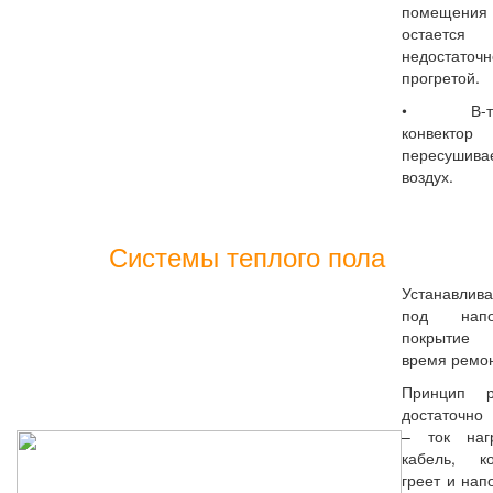
помещения
остается
недостаточн
прогретой.
• В-тре
конвектор
пересушива
воздух.
Системы теплого пола
Устанавлив
под напо
покрыти
время ремон
Принцип р
достаточно
– ток наг
кабель, к
греет и нап