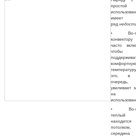
простой
использова
имеет
ряд
недоста
• Во-пе
конвектору
часто вклю
чтобы
поддержива
комфортну
температу
это, в 
очередь,
увиливает з
на 
использован
• Во-вт
теплый в
находитс
потолко
середина