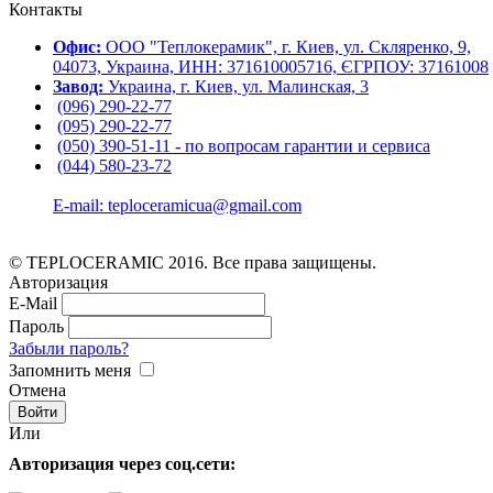
Контакты
Офис:
ООО "Теплокерамик", г. Киев, ул. Скляренко, 9,
04073, Украина, ИНН: 371610005716, ЄГРПОУ: 37161008
Завод:
Украина, г. Киев, ул. Малинская, 3
(096) 290-22-77
(095) 290-22-77
(050) 390-51-11 - по вопросам гарантии и cервиса
(044) 580-23-72
E-mail: teploceramicua@gmail.com
© TEPLOCERAMIC 2016. Все права защищены.
Авторизация
E-Mail
Пароль
Забыли пароль?
Запомнить меня
Отмена
Или
Авторизация через соц.сети: