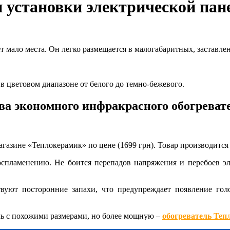
 установки электрической па
т мало места. Он легко размещается в малогабаритных, заставл
в цветовом диапазоне от белого до темно-бежевого.
а экономного инфракрасного обогреват
азине «Теплокерамик» по цене (1699 грн). Товар производится в
оспламенению. Не боится
перепадов напряжения
и перебоев э
твуют посторонние запахи, что предупреждает появление го
ь с похожими размерами, но более мощную –
обогреватель Теп