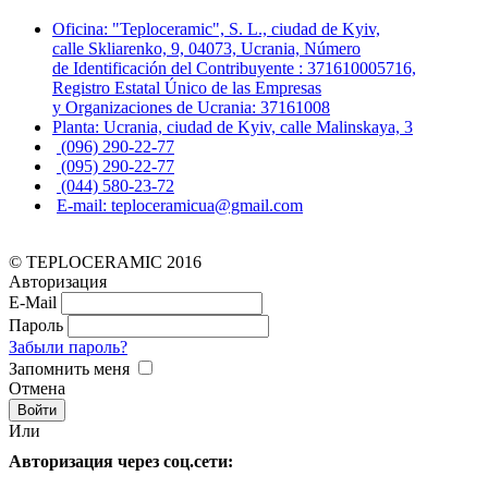
Oficina: "Teploceramic", S. L., ciudad de Kyiv,
calle Skliarenko, 9, 04073, Ucrania, Número
de Identificación del Contribuyente : 371610005716,
Registro Estatal Único de las Empresas
y Organizaciones de Ucrania: 37161008
Planta: Ucrania, ciudad de Kyiv, calle Malinskaya, 3
(096) 290-22-77
(095) 290-22-77
(044) 580-23-72
E-mail: teploceramicua@gmail.com
© TEPLOCERAMIC 2016
Авторизация
E-Mail
Пароль
Забыли пароль?
Запомнить меня
Отмена
Или
Авторизация через соц.сети: