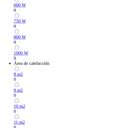
600 W
0
750 W
0
800 W
0
1000 W
0
Área de calefacción
8 m2
0
9 m2
0
10 m2
0
11 m2
0