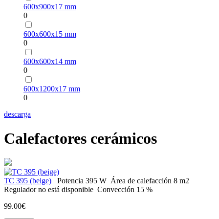
600х900х17 mm
0
600х600х15 mm
0
600х600х14 mm
0
600х1200х17 mm
0
descarga
Calefactores cerámicos
ТС 395 (beige)
Potencia
395 W
Área de calefacción
8 m2
Regulador
no está disponible
Convección
15 %
99.00€