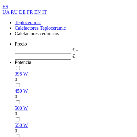
ES
UA
RU
DE
FR
EN
IT
Teploceramic
Calefactores Teploceramic
Calefactores cerámicos
Precio
€ -
€
Potencia
395 W
0
450 W
0
500 W
0
550 W
0