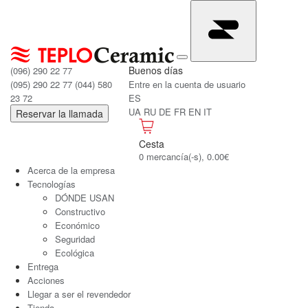
Buenos días
(096) 290 22 77
(095) 290 22 77
(044) 580
Entre en la cuenta de usuario
23 72
ES
UA
RU
DE
FR
EN
IT
Reservar la llamada
Cesta
0 mercancía(-s), 0.00€
Acerca de la empresa
Tecnologías
DÓNDE USAN
Constructivo
Económico
Seguridad
Ecológica
Entrega
Acciones
Llegar a ser el revendedor
Tienda