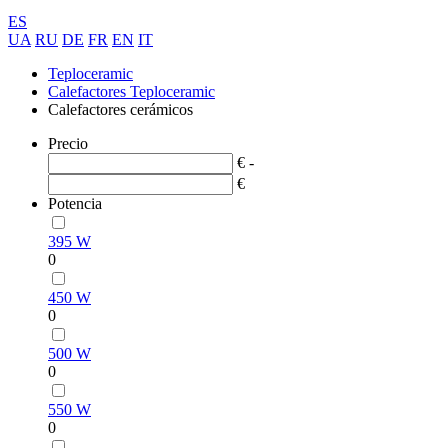
ES
UA
RU
DE
FR
EN
IT
Teploceramic
Calefactores Teploceramic
Calefactores cerámicos
Precio
€ -
€
Potencia
395 W
0
450 W
0
500 W
0
550 W
0