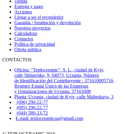
Tienda
Entrega y pago
Acciones
Llegar a ser el revendedor
Garantía / Sustitución y devolución
Nuestros proyectos
Calculadora
Contactos
Política de privacidad
Oferta pública
CONTACTOS
Oficina: "Teploceramic", S. L., ciudad de Kyiv,
calle Skliarenko, 9, 04073, Ucrania, Número
de Identificación del Contribuyente : 371610005716,
Registro Estatal Único de las Empresas
y Organizaciones de Ucrania: 37161008
Planta: Ucrania, ciudad de Kyiv, calle Malinskaya, 3
(096) 290-22-77
(095) 290-22-77
(044) 580-23-72
E-mail: teploceramicua@gmail.com
© TEPLOCERAMIC 2016