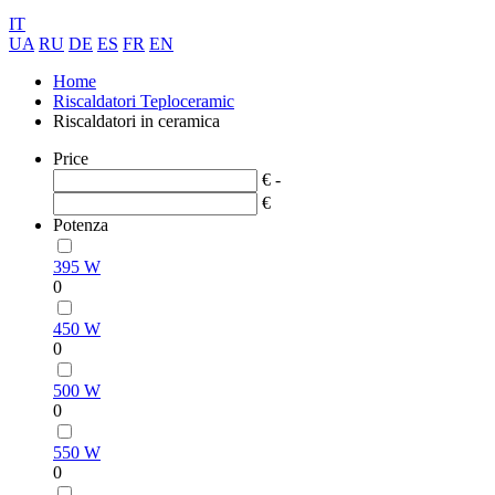
IT
UA
RU
DE
ES
FR
EN
Home
Riscaldatori Teploceramic
Riscaldatori in ceramica
Price
€ -
€
Potenza
395 W
0
450 W
0
500 W
0
550 W
0