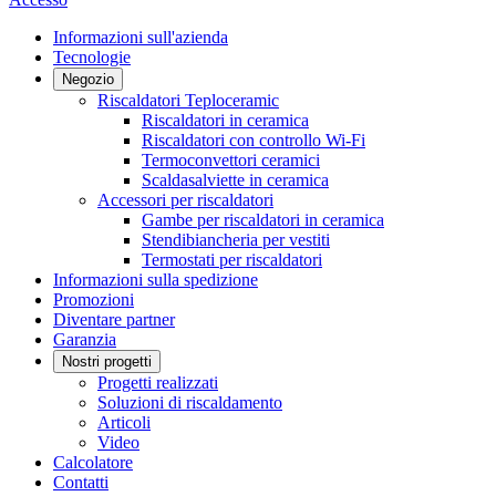
Informazioni sull'azienda
Tecnologie
Negozio
Riscaldatori Teploceramic
Riscaldatori in ceramica
Riscaldatori con controllo Wi-Fi
Termoconvettori ceramici
Scaldasalviette in ceramica
Accessori per riscaldatori
Gambe per riscaldatori in ceramica
Stendibiancheria per vestiti
Termostati per riscaldatori
Informazioni sulla spedizione
Promozioni
Diventare partner
Garanzia
Nostri progetti
Progetti realizzati
Soluzioni di riscaldamento
Articoli
Video
Calcolatore
Contatti