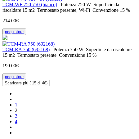
ТСМ-WF 750 750 (bianco)
Potenza
750 W
Superficie da
riscaldare
15 m2
Termostato
presente, Wi-Fi
Convenzione
15 %
214.00€
acquistare
ТСМ-RA 750 (692168)
Potenza
750 W
Superficie da riscaldare
15 m2
Termostato
presente
Convenzione
15 %
199.00€
acquistare
Scaricare più (
15
di 46)
1
2
3
4