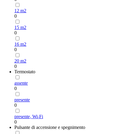
12 m2
0
15 m2
0
16 m2
0
20 m2
0
Termostato
assente
0
presente
0
presente, Wi-Fi
0
Pulsante di accensione e spegnimento