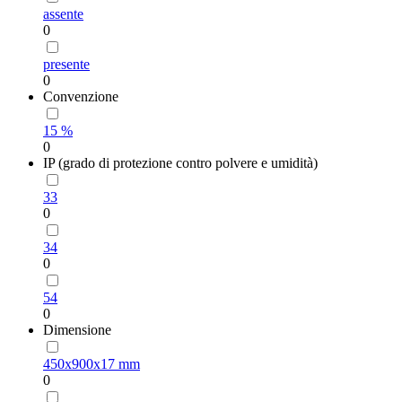
assente
0
presente
0
Convenzione
15 %
0
IP (grado di protezione contro polvere e umidità)
33
0
34
0
54
0
Dimensione
450х900х17 mm
0