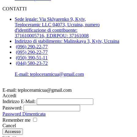
CONTATTI
Sede legale: Via Sklyarenko 9, Kyiv,
Teploceramic LLС 04073, Ucraina, numero
d'identificazione di contribuente:
371610005716, EDRPOU: 37161008
Indirizzo di stabilimento: Malinskaya 3, Kyiv, Ucraina
(096) 290-22-77
(095) 290-22-77
(050) 390-51-11
(044) 580-23-72
E-mail: teploceramicua@gmail.com
E-mail: teploceramicua@gmail.com
Accedi
Indirizzo E-Mail:
Password:
Password Dimenticata
Remember me
Cancel