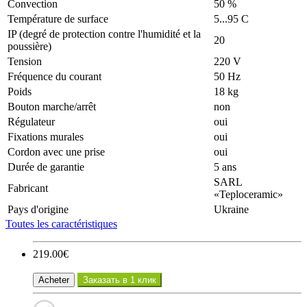
Convection
50 %
Température de surface
5...95 С
IP (degré de protection contre l'humidité et la
20
poussière)
Tension
220 V
Fréquence du courant
50 Hz
Poids
18 kg
Bouton marche/arrêt
non
Régulateur
oui
Fixations murales
oui
Cordon avec une prise
oui
Durée de garantie
5 ans
SARL
Fabricant
«Teploceramic»
Pays d'origine
Ukraine
Toutes les caractéristiques
219.00€
Acheter
Заказать в 1 клик