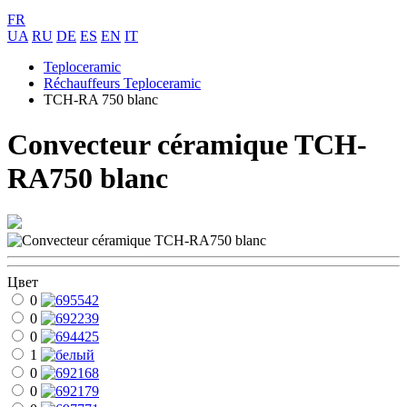
FR
UA
RU
DE
ES
EN
IT
Teploceramic
Réchauffeurs Teploceramic
TCH-RA 750 blanc
Convecteur céramique TCH-
RA750 blanc
Цвет
0
0
0
1
0
0