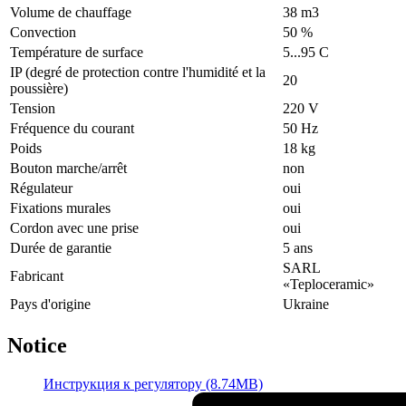
Volume de chauffage
38 m3
Convection
50 %
Température de surface
5...95 С
IP (degré de protection contre l'humidité et la
20
poussière)
Tension
220 V
Fréquence du courant
50 Hz
Poids
18 kg
Bouton marche/arrêt
non
Régulateur
oui
Fixations murales
oui
Cordon avec une prise
oui
Durée de garantie
5 ans
SARL
Fabricant
«Teploceramic»
Pays d'origine
Ukraine
Notice
Инструкция к регулятору (8.74MB)