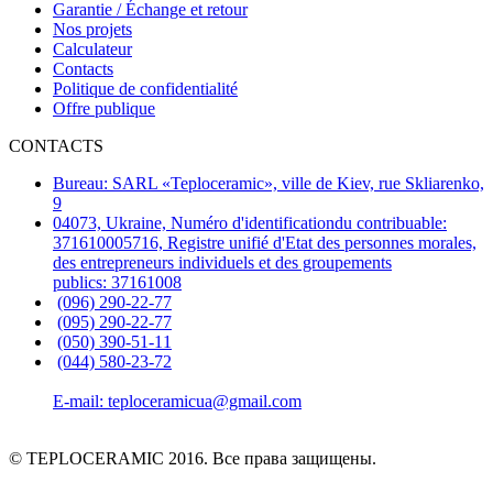
Garantie / Échange et retour
Nos projets
Calculateur
Contacts
Politique de confidentialité
Offre publique
CONTACTS
Bureau: SARL «Teploceramic», ville de Kiev, rue Skliarenko,
9
04073, Ukraine, Numéro d'identificationdu contribuable:
371610005716, Registre unifié d'Etat des personnes morales,
des entrepreneurs individuels et des groupements
publics: 37161008
(096) 290-22-77
(095) 290-22-77
(050) 390-51-11
(044) 580-23-72
E-mail: teploceramicua@gmail.com
© TEPLOCERAMIC 2016. Все права защищены.