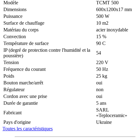
Modèle
ТСМТ 500
Dimensions
600х1200х17 mm
Puissance
500 W
Surface de chauffage
10 m2
Matériau du corps
acier inoxydable
Convection
15 %
Température de surface
90 С
IP (degré de protection contre l'humidité et la
54
poussière)
Tension
220 V
Fréquence du courant
50 Hz
Poids
25 kg
Bouton marche/arrêt
oui
Régulateur
non
Cordon avec une prise
oui
Durée de garantie
5 ans
SARL
Fabricant
«Teploceramic»
Pays d'origine
Ukraine
Toutes les caractéristiques