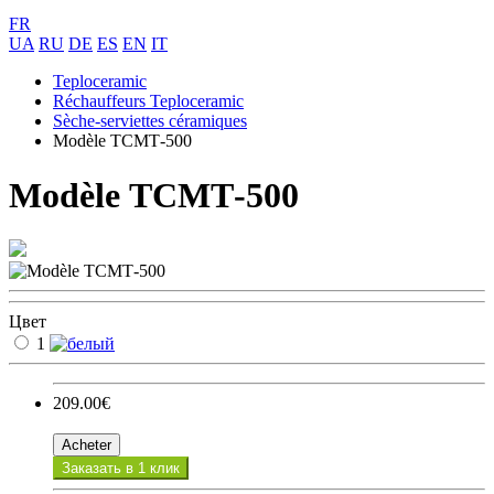
FR
UA
RU
DE
ES
EN
IT
Teploceramic
Réchauffeurs Teploceramic
Sèche-serviettes céramiques
Modèle ТСМТ-500
Modèle ТСМТ-500
Цвет
1
209.00€
Acheter
Заказать в 1 клик