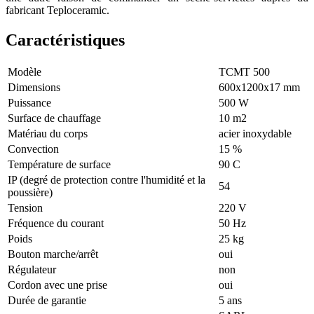
fabricant Teploceramic.
Caractéristiques
Modèle
ТСМТ 500
Dimensions
600х1200х17 mm
Puissance
500 W
Surface de chauffage
10 m2
Matériau du corps
acier inoxydable
Convection
15 %
Température de surface
90 С
IP (degré de protection contre l'humidité et la
54
poussière)
Tension
220 V
Fréquence du courant
50 Hz
Poids
25 kg
Bouton marche/arrêt
oui
Régulateur
non
Cordon avec une prise
oui
Durée de garantie
5 ans