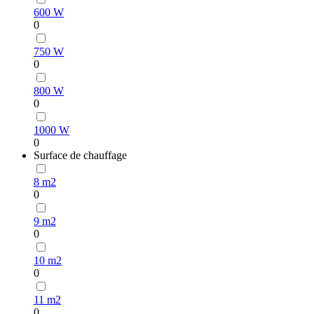
600 W
0
750 W
0
800 W
0
1000 W
0
Surface de chauffage
8 m2
0
9 m2
0
10 m2
0
11 m2
0