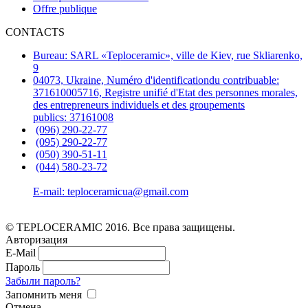
Offre publique
CONTACTS
Bureau: SARL «Teploceramic», ville de Kiev, rue Skliarenko,
9
04073, Ukraine, Numéro d'identificationdu contribuable:
371610005716, Registre unifié d'Etat des personnes morales,
des entrepreneurs individuels et des groupements
publics: 37161008
(096) 290-22-77
(095) 290-22-77
(050) 390-51-11
(044) 580-23-72
E-mail: teploceramicua@gmail.com
© TEPLOCERAMIC 2016. Все права защищены.
Авторизация
E-Mail
Пароль
Забыли пароль?
Запомнить меня
Отмена