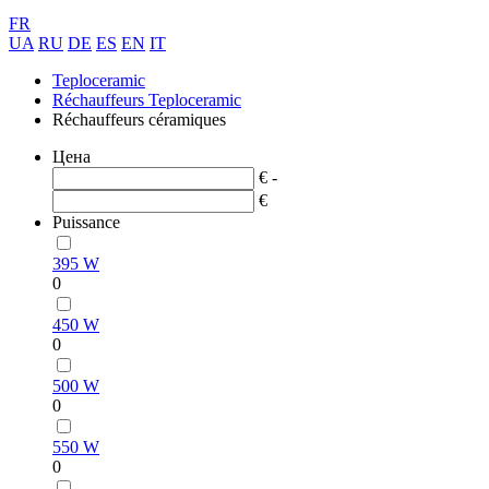
FR
UA
RU
DE
ES
EN
IT
Teploceramic
Réchauffeurs Teploceramic
Réchauffeurs céramiques
Цена
€ -
€
Puissance
395 W
0
450 W
0
500 W
0
550 W
0