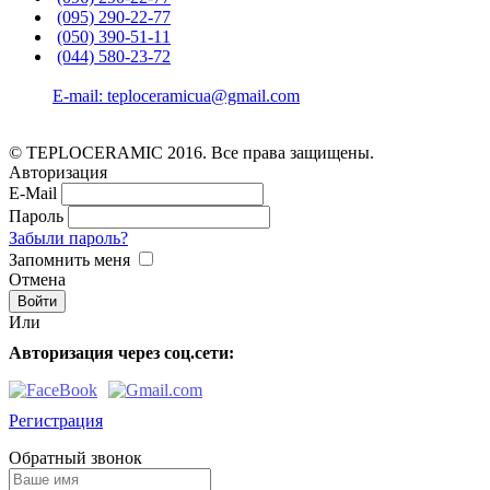
(095) 290-22-77
(050) 390-51-11
(044) 580-23-72
E-mail: teploceramicua@gmail.com
© TEPLOCERAMIC 2016. Все права защищены.
Авторизация
E-Mail
Пароль
Забыли пароль?
Запомнить меня
Отмена
Или
Авторизация через соц.сети:
Регистрация
Обратный звонок