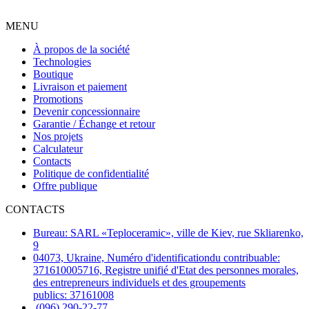
MENU
À propos de la société
Technologies
Boutique
Livraison et paiement
Promotions
Devenir concessionnaire
Garantie / Échange et retour
Nos projets
Calculateur
Contacts
Politique de confidentialité
Offre publique
CONTACTS
Bureau: SARL «Teploceramic», ville de Kiev, rue Skliarenko,
9
04073, Ukraine, Numéro d'identificationdu contribuable:
371610005716, Registre unifié d'Etat des personnes morales,
des entrepreneurs individuels et des groupements
publics: 37161008
(096) 290-22-77