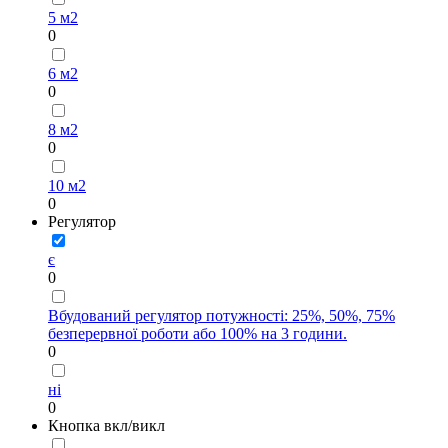
5 м2
0
6 м2
0
8 м2
0
10 м2
0
Регулятор
є
0
Вбудований регулятор потужності: 25%, 50%, 75%
безперервної роботи або 100% на 3 години.
0
ні
0
Кнопка вкл/викл