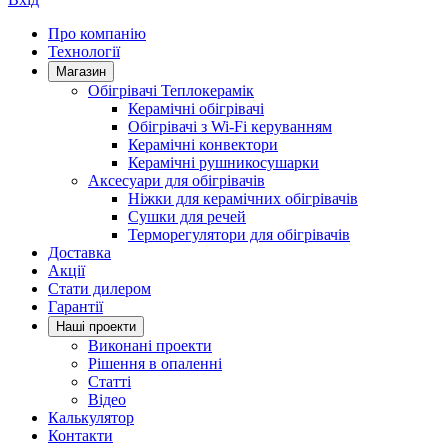
Про компанію
Технології
Магазин
Обігрівачі Теплокерамік
Керамічні обігрівачі
Обігрівачі з Wi-Fi керуванням
Керамічні конвектори
Керамічні рушникосушарки
Аксесуари для обігрівачів
Ніжки для керамічних обігрівачів
Сушки для речей
Терморегулятори для обігрівачів
Доставка
Акції
Стати дилером
Гарантії
Нашi проекти
Виконані проекти
Рішення в опаленні
Статті
Відео
Калькулятор
Контакти