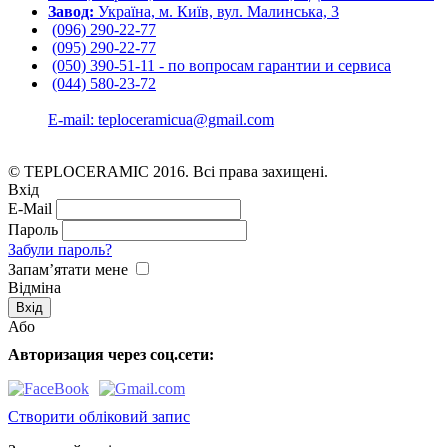
Завод:
Україна, м. Київ, вул. Малинська, 3
(096) 290-22-77
(095) 290-22-77
(050) 390-51-11 - по вопросам гарантии и cервиса
(044) 580-23-72
E-mail: teploceramicua@gmail.com
© TEPLOCERAMIC 2016. Всі права захищені.
Вхід
E-Mail
Пароль
Забули пароль?
Запам’ятати мене
Відміна
Або
Авторизация через соц.сети:
Створити обліковий запис