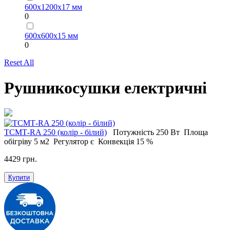
600х1200х17 мм
0
600х600х15 мм
0
Reset All
Рушникосушки електричні
ТСМТ-RA 250 (колір - білий)
Потужність
250 Вт
Площа
обігріву
5 м2
Регулятор
є
Конвекція
15 %
4429 грн.
Купити