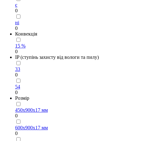
є
0
ні
0
Конвекція
15 %
0
IP (ступінь захисту від вологи та пилу)
33
0
54
0
Рoзмір
450х900х17 мм
0
600х900х17 мм
0