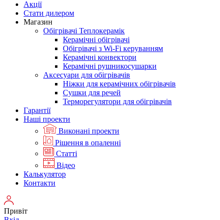
Акції
Стати дилером
Магазин
Обігрівачі Теплокерамік
Керамічні обігрівачі
Обігрівачі з Wi-Fi керуванням
Керамічні конвектори
Керамічні рушникосушарки
Аксесуари для обігрівачів
Ніжки для керамічних обігрівачів
Сушки для речей
Терморегулятори для обігрівачів
Гарантії
Нашi проекти
Виконані проекти
Рішення в опаленні
Статті
Відео
Калькулятор
Контакти
Привіт
Вхід