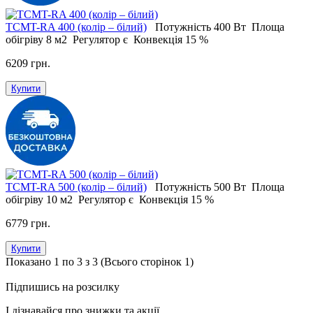
ТСМT-RA 400 (колір – білий)
Потужність
400 Вт
Площа
обігріву
8 м2
Регулятор
є
Конвекція
15 %
6209 грн.
Купити
ТСМT-RA 500 (колір – білий)
Потужність
500 Вт
Площа
обігріву
10 м2
Регулятор
є
Конвекція
15 %
6779 грн.
Купити
Показано 1 по 3 з 3 (Всього сторінок 1)
Підпишись на розсилку
І дізнавайся про знижки та акції