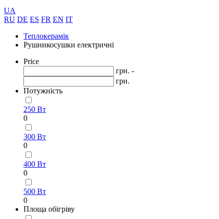
UA
RU
DE
ES
FR
EN
IT
Теплокерамік
Рушникосушки електричні
Price
грн. -
грн.
Потужність
250 Вт
0
300 Вт
0
400 Вт
0
500 Вт
0
Площа обігріву