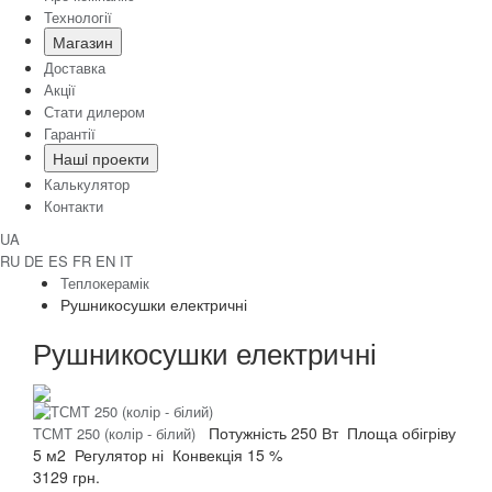
Технології
Магазин
Доставка
Акції
Стати дилером
Гарантії
Нашi проекти
Калькулятор
Контакти
UA
RU
DE
ES
FR
EN
IT
Теплокерамік
Рушникосушки електричні
Рушникосушки електричні
Потужність
250 Вт
Площа обігріву
ТСМТ 250 (колір - білий)
5 м2
Регулятор
ні
Конвекція
15 %
3129 грн.