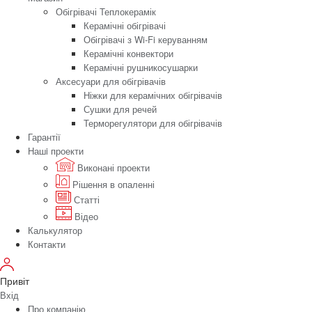
Обігрівачі Теплокерамік
Керамічні обігрівачі
Обігрівачі з Wi-Fi керуванням
Керамічні конвектори
Керамічні рушникосушарки
Аксесуари для обігрівачів
Ніжки для керамічних обігрівачів
Сушки для речей
Терморегулятори для обігрівачів
Гарантії
Нашi проекти
Виконані проекти
Рішення в опаленні
Статті
Відео
Калькулятор
Контакти
Привіт
Вхід
Про компанію