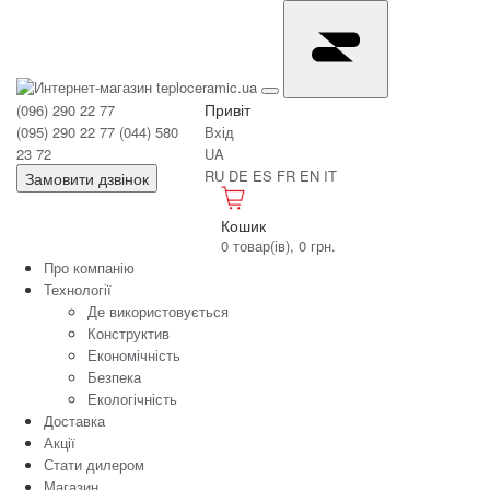
Привіт
(096) 290 22 77
(095) 290 22 77
(044) 580
Вхід
23 72
UA
RU
DE
ES
FR
EN
IT
Замовити дзвінок
Кошик
0 товар(ів), 0 грн.
Про компанію
Технології
Де використовується
Конструктив
Економічність
Безпека
Екологічність
Доставка
Акції
Стати дилером
Магазин