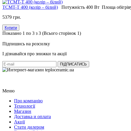
ТСМT-T 400 (колір – білий)
Потужність
400 Вт
Площа обігрів
5379 грн.
Купити
Показано 1 по 3 з 3 (Всього сторінок 1)
Підпишись на розсилку
І дізнавайся про знижки та акції
Меню
Про компанію
Технології
Магазин
Доставка и оплата
Акції
Стати дилером