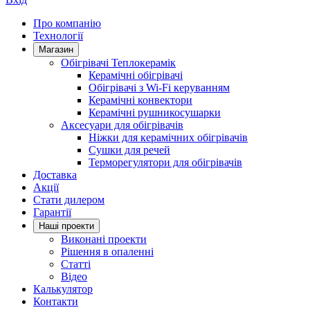
Про компанію
Технології
Магазин
Обігрівачі Теплокерамік
Керамічні обігрівачі
Обігрівачі з Wi-Fi керуванням
Керамічні конвектори
Керамічні рушникосушарки
Аксесуари для обігрівачів
Ніжки для керамічних обігрівачів
Сушки для речей
Терморегулятори для обігрівачів
Доставка
Акції
Стати дилером
Гарантії
Нашi проекти
Виконані проекти
Рішення в опаленні
Статті
Відео
Калькулятор
Контакти