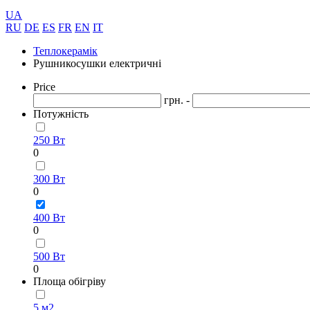
UA
RU
DE
ES
FR
EN
IT
Теплокерамік
Рушникосушки електричні
Price
грн. -
Потужність
250 Вт
0
300 Вт
0
400 Вт
0
500 Вт
0
Площа обігріву
5 м2