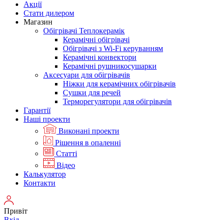
Акції
Стати дилером
Магазин
Обігрівачі Теплокерамік
Керамічні обігрівачі
Обігрівачі з Wi-Fi керуванням
Керамічні конвектори
Керамічні рушникосушарки
Аксесуари для обігрівачів
Ніжки для керамічних обігрівачів
Сушки для речей
Терморегулятори для обігрівачів
Гарантії
Нашi проекти
Виконані проекти
Рішення в опаленні
Статті
Відео
Калькулятор
Контакти
Привіт
Вхід