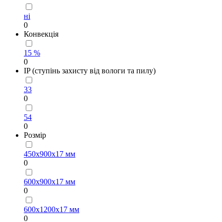
ні
0
Конвекція
15 %
0
IP (ступінь захисту від вологи та пилу)
33
0
54
0
Рoзмір
450х900х17 мм
0
600х900х17 мм
0
600х1200х17 мм
0