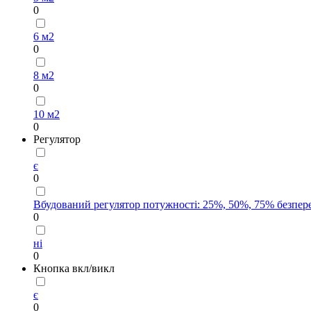
0
6 м2
0
8 м2
0
10 м2
0
Регулятор
є
0
Вбудований регулятор потужності: 25%, 50%, 75% безпере
0
ні
0
Кнопка вкл/викл
є
0