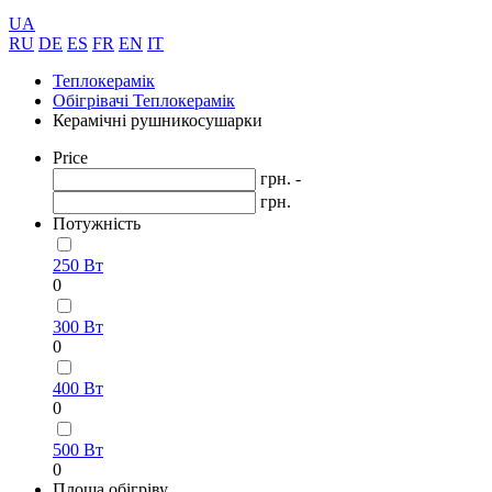
UA
RU
DE
ES
FR
EN
IT
Теплокерамік
Обігрівачі Теплокерамік
Керамічні рушникосушарки
Price
грн. -
грн.
Потужність
250 Вт
0
300 Вт
0
400 Вт
0
500 Вт
0
Площа обігріву