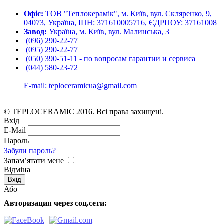
Офіс:
ТОВ "Теплокерамік", м. Київ, вул. Скляренко, 9,
04073, Україна, ІПН: 371610005716, ЄДРПОУ: 37161008
Завод:
Україна, м. Київ, вул. Малинська, 3
(096) 290-22-77
(095) 290-22-77
(050) 390-51-11 - по вопросам гарантии и cервиса
(044) 580-23-72
E-mail: teploceramicua@gmail.com
© TEPLOCERAMIC 2016. Всі права захищені.
Вхід
E-Mail
Пароль
Забули пароль?
Запам’ятати мене
Відміна
Або
Авторизация через соц.сети: