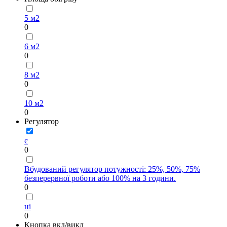
5 м2
0
6 м2
0
8 м2
0
10 м2
0
Регулятор
є
0
Вбудований регулятор потужності: 25%, 50%, 75%
безперервної роботи або 100% на 3 години.
0
ні
0
Кнопка вкл/викл