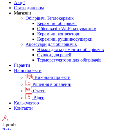
Акції
Стати дилером
Магазин
Обігрівачі Теплокерамік
Керамічні обігрівачі
Обігрівачі з Wi-Fi керуванням
Керамічні конвектори
Керамічні рушникосушарки
Аксесуари для обігрівачів
Ніжки для керамічних обігрівачів
Сушки для речей
Терморегулятори для обігрівачів
Гарантії
Нашi проекти
Виконані проекти
Рішення в опаленні
Статті
Відео
Калькулятор
Контакти
Привіт
Вхід