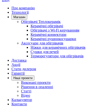
Про компанію
Технології
Магазин
Обігрівачі Теплокерамік
Керамічні обігрівачі
Обігрівачі з Wi-Fi керуванням
Керамічні конвектори
Керамічні рушникосушарки
Аксесуари для обігрівачів
Ніжки для керамічних обігрівачів
Сушки для речей
Терморегулятори для обігрівачів
Доставка
Акції
Стати дилером
Гарантії
Нашi проекти
Виконані проекти
Рішення в опаленні
Статті
Відео
Калькулятор
Контакти