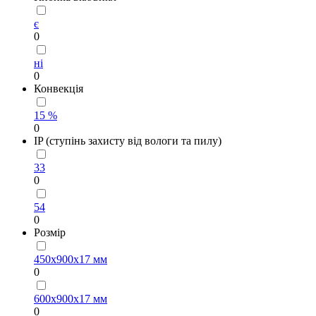
є
0
ні
0
Конвекція
15 %
0
IP (ступінь захисту від вологи та пилу)
33
0
54
0
Рoзмір
450х900х17 мм
0
600х900х17 мм
0