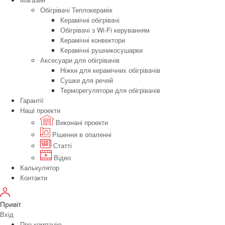
Обігрівачі Теплокерамік
Керамічні обігрівачі
Обігрівачі з Wi-Fi керуванням
Керамічні конвектори
Керамічні рушникосушарки
Аксесуари для обігрівачів
Ніжки для керамічних обігрівачів
Сушки для речей
Терморегулятори для обігрівачів
Гарантії
Нашi проекти
Виконані проекти
Рішення в опаленні
Статті
Відео
Калькулятор
Контакти
Привіт
Вхід
Про компанію