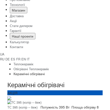
Технології
Магазин
Доставка
Акції
Стати дилером
Гарантії
Нашi проекти
Калькулятор
Контакти
UA
RU
DE
ES
FR
EN
IT
Теплокерамік
Обігрівачі Теплокерамік
Керамічні обігрівачі
Керамічні обігрівачі
АКЦІЯ
Потужність
395 Вт
Площа обігріву
8
ТС 395 (колір – беж)