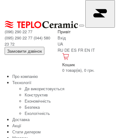
Привіт
(096) 290 22 77
(095) 290 22 77
(044) 580
Вхід
23 72
UA
RU
DE
ES
FR
EN
IT
Замовити дзвінок
Кошик
0 товар(ів), 0 грн.
Про компанію
Технології
Де використовується
Конструктив
Економічність
Безпека
Екологічність
Доставка
Акції
Стати дилером
Магазин