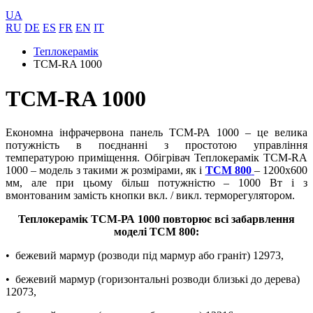
UA
RU
DE
ES
FR
EN
IT
Теплокерамік
ТСМ-RA 1000
ТСМ-RA 1000
Економна інфрачервона панель ТСМ-РА 1000 – це велика
потужність в поєднанні з простотою управління
температурою приміщення. Обігрівач Теплокерамік ТСМ-RA
1000 – модель з такими ж розмірами, як і
ТСМ 800
– 1200х600
мм, але при цьому більш потужністю – 1000 Вт і з
вмонтованим замість кнопки вкл. / викл. терморегулятором.
Теплокерамік ТСМ-РА 1000 повторює всі забарвлення
моделі ТСМ 800:
• бежевий мармур (розводи під мармур або граніт) 12973,
• бежевий мармур (горизонтальні розводи близькі до дерева)
12073,