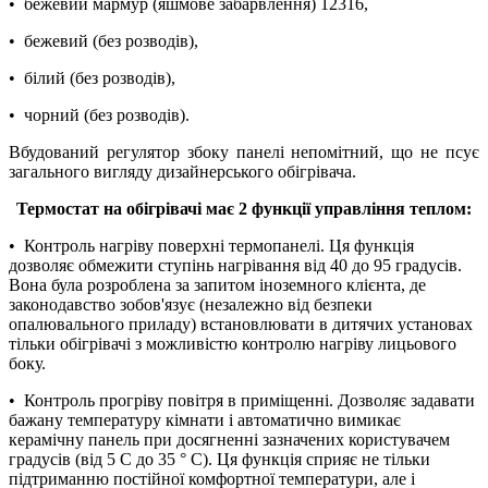
• бежевий мармур (яшмове забарвлення) 12316,
• бежевий (без розводів),
• білий (без розводів),
• чорний (без розводів).
Вбудований регулятор збоку панелі непомітний, що не псує
загального вигляду дизайнерського обігрівача.
Термостат на обігрівачі має 2 функції управління теплом:
• Контроль нагріву поверхні термопанелі. Ця функція
дозволяє обмежити ступінь нагрівання від 40 до 95 градусів.
Вона була розроблена за запитом іноземного клієнта, де
законодавство зобов'язує (незалежно від безпеки
опалювального приладу) встановлювати в дитячих установах
тільки обігрівачі з можливістю контролю нагріву лицьового
боку.
• Контроль прогріву повітря в приміщенні. Дозволяє задавати
бажану температуру кімнати і автоматично вимикає
керамічну панель при досягненні зазначених користувачем
градусів (від 5 С до 35 ° С). Ця функція сприяє не тільки
підтриманню постійної комфортної температури, але і