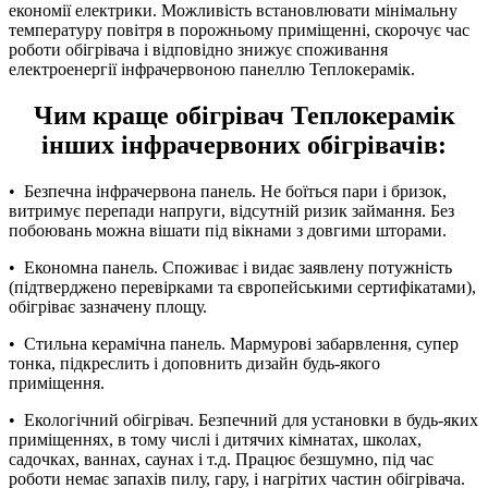
економії електрики. Можливість встановлювати мінімальну
температуру повітря в порожньому приміщенні, скорочує час
роботи обігрівача і відповідно знижує споживання
електроенергії інфрачервоною панеллю Теплокерамік.
Чим краще обігрівач Теплокерамік
інших інфрачервоних обігрівачів:
• Безпечна інфрачервона панель. Не боїться пари і бризок,
витримує перепади напруги, відсутній ризик займання. Без
побоювань можна вішати під вікнами з довгими шторами.
• Економна панель. Споживає і видає заявлену потужність
(підтверджено перевірками та європейськими сертифікатами),
обігріває зазначену площу.
• Стильна керамічна панель. Мармурові забарвлення, супер
тонка, підкреслить і доповнить дизайн будь-якого
приміщення.
• Екологічний обігрівач. Безпечний для установки в будь-яких
приміщеннях, в тому числі і дитячих кімнатах, школах,
садочках, ваннах, саунах і т.д. Працює безшумно, під час
роботи немає запахів пилу, гару, і нагрітих частин обігрівача.