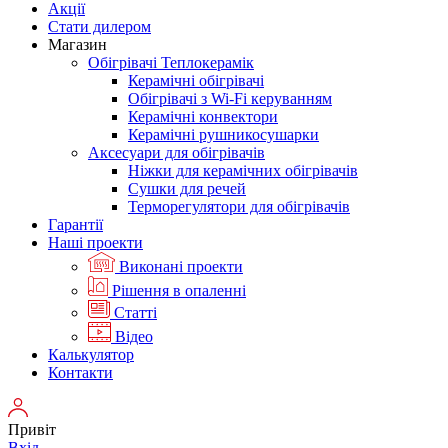
Акції
Стати дилером
Магазин
Обігрівачі Теплокерамік
Керамічні обігрівачі
Обігрівачі з Wi-Fi керуванням
Керамічні конвектори
Керамічні рушникосушарки
Аксесуари для обігрівачів
Ніжки для керамічних обігрівачів
Сушки для речей
Терморегулятори для обігрівачів
Гарантії
Нашi проекти
Виконані проекти
Рішення в опаленні
Статті
Відео
Калькулятор
Контакти
Привіт
Вхід