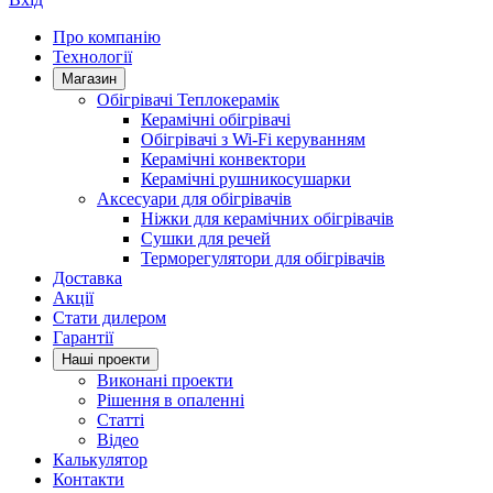
Про компанію
Технології
Магазин
Обігрівачі Теплокерамік
Керамічні обігрівачі
Обігрівачі з Wi-Fi керуванням
Керамічні конвектори
Керамічні рушникосушарки
Аксесуари для обігрівачів
Ніжки для керамічних обігрівачів
Сушки для речей
Терморегулятори для обігрівачів
Доставка
Акції
Стати дилером
Гарантії
Нашi проекти
Виконані проекти
Рішення в опаленні
Статті
Відео
Калькулятор
Контакти