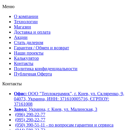
Меню
О компании
Технологии
Магазин
Доставка и оплата
Акции
Стать дилером
Гарантия / Обмен и возврат
Наши проекты
Калькулятор
Контакты
Политика конфиденциальности
Публичная Оферта
Контакты
Офис:
ООО "Теплокерамик", г. Киев, ул. Скляренко, 9,
04073, Украина, ИНН: 371610005716, ЄГРПОУ:
37161008
Завод:
Украина, г. Киев, ул. Малинская, 3
(096) 290-22-77
(095) 290-22-77
(050) 390-51-11 - по вопросам гарантии и cервиса