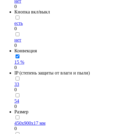
нет
0
Кнопка вкл/выкл
есть
0
нет
0
Конвекция
15 %
0
IP (степень защиты от влаги и пыли)
33
0
54
0
Размер
450х900х17 мм
0