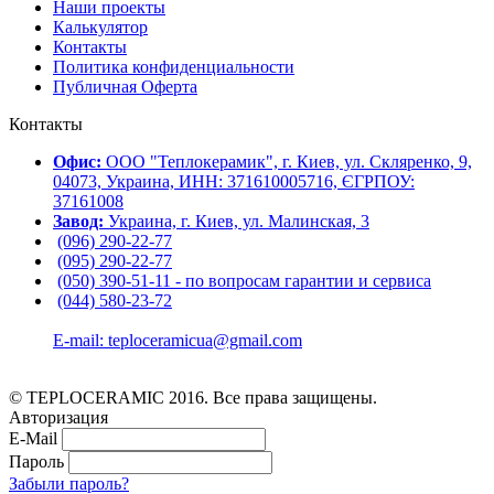
Наши проекты
Калькулятор
Контакты
Политика конфиденциальности
Публичная Оферта
Контакты
Офис:
ООО "Теплокерамик", г. Киев, ул. Скляренко, 9,
04073, Украина, ИНН: 371610005716, ЄГРПОУ:
37161008
Завод:
Украина, г. Киев, ул. Малинская, 3
(096) 290-22-77
(095) 290-22-77
(050) 390-51-11 - по вопросам гарантии и cервиса
(044) 580-23-72
E-mail: teploceramicua@gmail.com
© TEPLOCERAMIC 2016. Все права защищены.
Авторизация
E-Mail
Пароль
Забыли пароль?