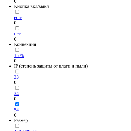
0
Кнопка вкл/выкл
есть
0
нет
0
Конвекция
15 %
0
IP (степень защиты от влаги и пыли)
33
0
34
0
54
0
Размер