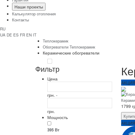
Наши проекты
Калькулятор отопления
Контакты
RU
UA
DE
ES
FR
EN
IT
Теплокерамик
Обогреватели Теплокерамик
Керамические обогреватели
Ке
Фильтр
Цена
АКЦИ
грн. -
Керамич
1799 г
грн.
Купит
Мощность
АКЦИ
395 Вт