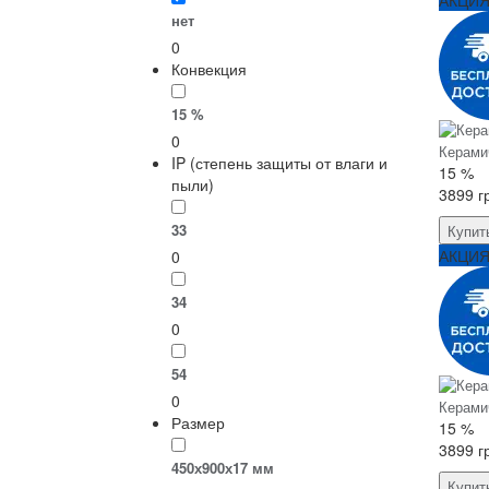
нет
0
Конвекция
15 %
0
Керами
IP (степень защиты от влаги и
15 %
пыли)
3899 г
33
Купит
АКЦИ
0
34
0
54
0
Керами
Размер
15 %
3899 г
450х900х17 мм
Купит