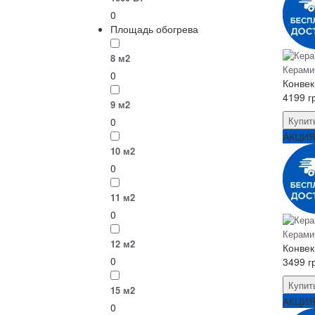
0
Площадь обогрева
8 м2
Керами
0
Конвек
4199 г
9 м2
Купит
0
АКЦИ
10 м2
0
11 м2
0
Керами
12 м2
Конвек
0
3499 г
Купит
15 м2
АКЦИ
0