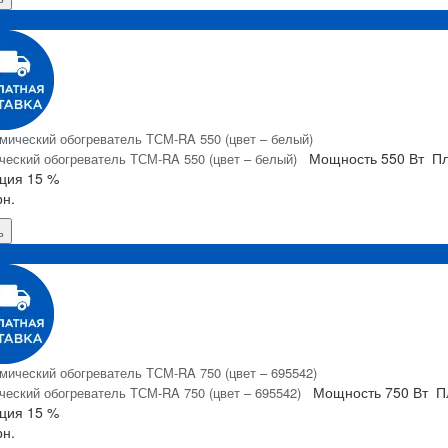
Я
Мощность
550 Вт
Пл
ческий обогреватель ТСМ-RA 550 (цвет – белый)
ция
15 %
рн.
ь
Я
Мощность
750 Вт
П
ческий обогреватель ТСМ-RA 750 (цвет – 695542)
ция
15 %
рн.