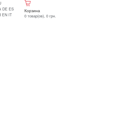
U
A
DE
ES
Корзина
R
EN
IT
0 товар(ов), 0 грн.