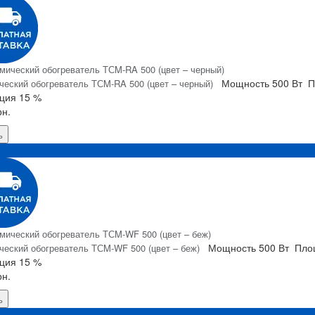
Мощность
500 Вт
П
ческий обогреватель ТСM-RA 500 (цвет – черный)
ция
15 %
рн.
ь
Я
Мощность
500 Вт
Пло
ческий обогреватель ТСM-WF 500 (цвет – беж)
ция
15 %
рн.
ь
Я