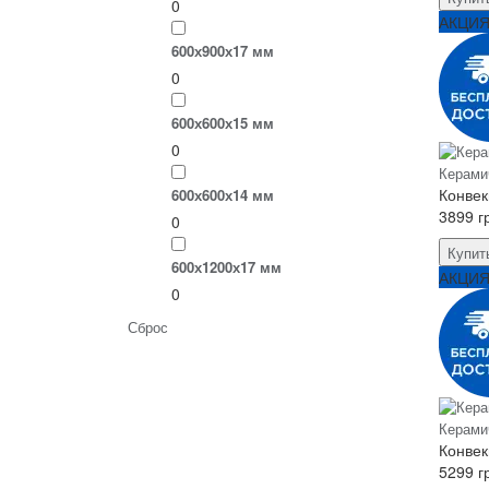
0
АКЦИ
600х900х17 мм
0
600х600х15 мм
0
Керами
Конвек
600х600х14 мм
3899 г
0
Купит
600х1200х17 мм
АКЦИ
0
Сброс
Керами
Конвек
5299 г