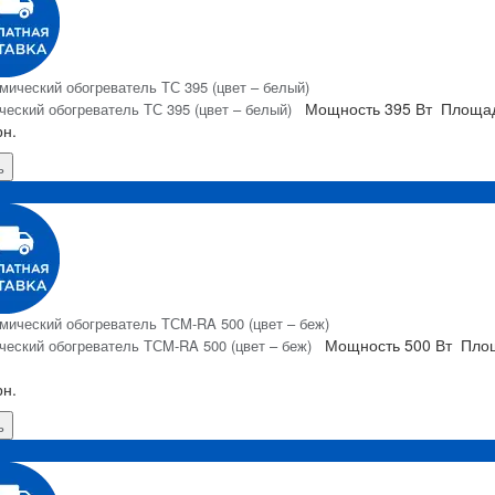
Мощность
395 Вт
Площад
ческий обогреватель ТС 395 (цвет – белый)
рн.
ь
Я
Мощность
500 Вт
Пло
ческий обогреватель ТСM-RA 500 (цвет – беж)
рн.
ь
Я