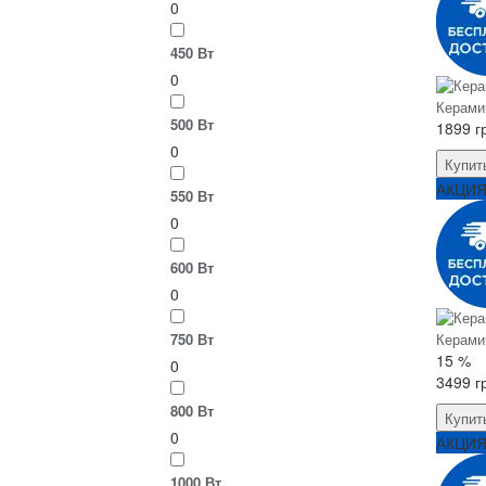
0
450 Вт
0
Керами
500 Вт
1899 г
0
Купит
АКЦИ
550 Вт
0
600 Вт
0
750 Вт
Керами
15 %
0
3499 г
800 Вт
Купит
0
АКЦИ
1000 Вт