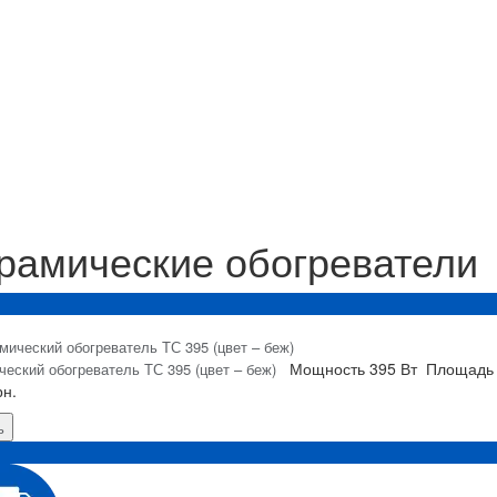
рамические обогреватели
Я
Мощность
395 Вт
Площадь 
еский обогреватель ТС 395 (цвет – беж)
рн.
ь
Я