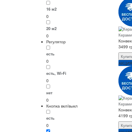
16 м2
0
20 м2
Керами
0
Конвек
Регулятор
3499 г
есть
Купит
0
АКЦИ
есть, Wi-Fi
0
нет
0
Керами
Кнопка вкл/выкл
Конвек
4199 г
есть
0
Купит
АКЦИ