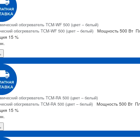
Мощность
500 Вт
П
ческий обогреватель ТСM-WF 500 (цвет – белый)
ция
15 %
рн.
ь
Я
Мощность
500 Вт
Пл
ческий обогреватель ТСM-RA 500 (цвет – белый)
ция
15 %
рн.
ь
Я