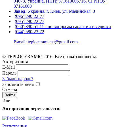
04073, Украина, ИНН: 371610005716, ЄГРПОУ:
37161008
Завод:
Украина, г. Киев, ул. Малинская, 3
(096) 290-22-77
(095) 290-22-77
(050) 390-51-11 - по вопросам гарантии и cервиса
(044) 580-23-72
E-mail: teploceramicua@gmail.com
© TEPLOCERAMIC 2016. Все права защищены.
Авторизация
E-Mail
Пароль
Забыли пароль?
Запомнить меня
Отмена
Или
Авторизация через соц.сети:
Регистрация