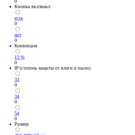
0
Кнопка вкл/выкл
есть
0
нет
0
Конвекция
15 %
0
IP (степень защиты от влаги и пыли)
33
0
34
0
54
0
Размер