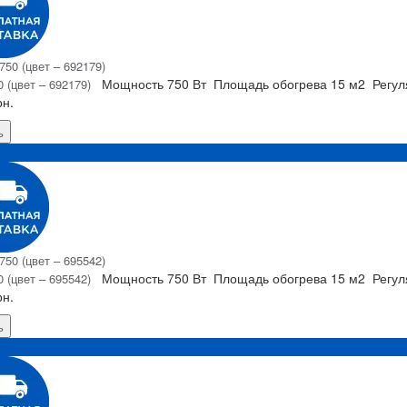
Мощность
750 Вт
Площадь обогрева
15 м2
Регу
 (цвет – 692179)
рн.
ь
Я
Мощность
750 Вт
Площадь обогрева
15 м2
Регу
 (цвет – 695542)
рн.
ь
Я