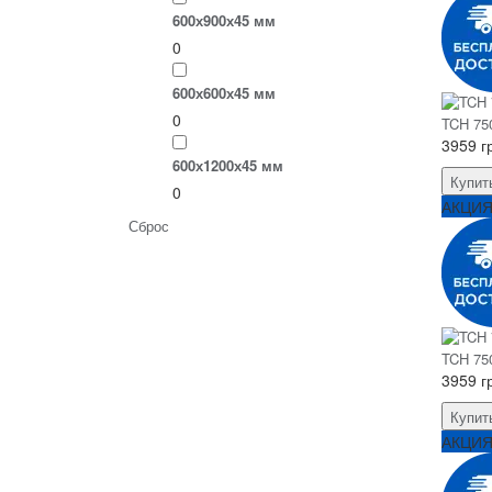
600х900х45 мм
0
600х600х45 мм
0
TCH 750
3959 г
600х1200х45 мм
Купит
0
АКЦИ
Сброс
TCH 750
3959 г
Купит
АКЦИ