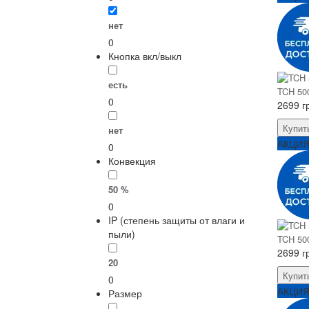
нет
0
Кнопка вкл/выкл
есть
TCH 500
0
2699 г
Купит
нет
АКЦИ
0
Конвекция
50 %
0
IP (степень защиты от влаги и
пыли)
TCH 500
2699 г
20
Купит
0
АКЦИ
Размер