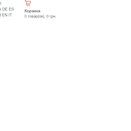
U
A
DE
ES
Корзина
R
EN
IT
0 товар(ов), 0 грн.