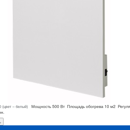
Мощность
500 Вт
Площадь обогрева
10 м2
Регул
 (цвет – белый)
рн.
ь
Я