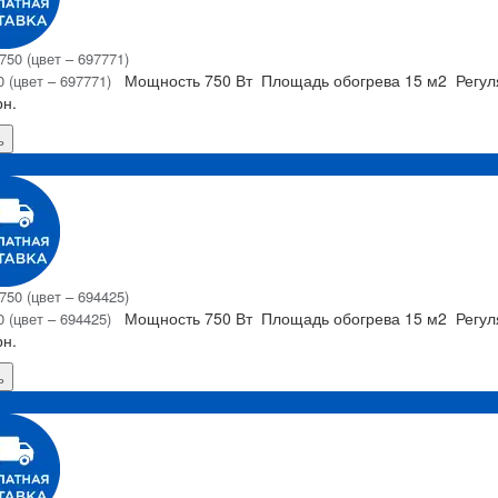
Мощность
750 Вт
Площадь обогрева
15 м2
Регу
 (цвет – 697771)
рн.
ь
Я
Мощность
750 Вт
Площадь обогрева
15 м2
Регу
 (цвет – 694425)
рн.
ь
Я