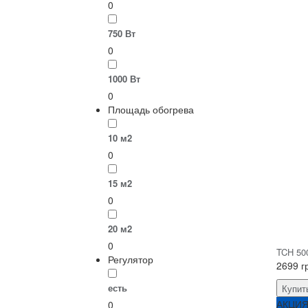
0
750 Вт
0
1000 Вт
0
Площадь обогрева
10 м2
0
15 м2
0
20 м2
0
TCH 500
Регулятор
2699 г
есть
Купит
АКЦИ
0