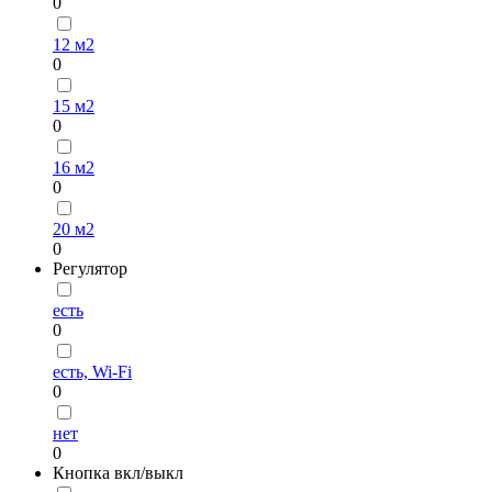
0
12 м2
0
15 м2
0
16 м2
0
20 м2
0
Регулятор
есть
0
есть, Wi-Fi
0
нет
0
Кнопка вкл/выкл