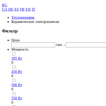
RU
UA
DE
ES
FR
EN
IT
Теплокерамик
Керамические электропанели
Фильтр
Цена
грн. -
Мощность
395 Вт
0
450 Вт
0
500 Вт
0
550 Вт
0