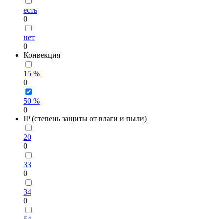
есть
0
нет
0
Конвекция
15 %
0
50 %
0
IP (степень защиты от влаги и пыли)
20
0
33
0
34
0