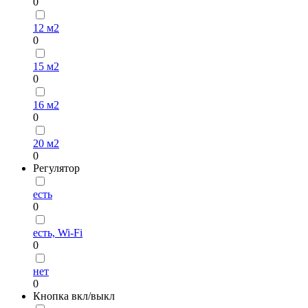
0
12 м2
0
15 м2
0
16 м2
0
20 м2
0
Регулятор
есть
0
есть, Wi-Fi
0
нет
0
Кнопка вкл/выкл