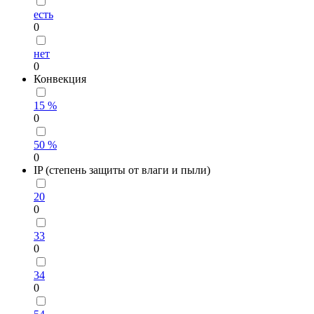
есть
0
нет
0
Конвекция
15 %
0
50 %
0
IP (степень защиты от влаги и пыли)
20
0
33
0
34
0