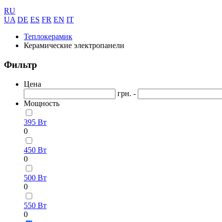
RU
UA
DE
ES
FR
EN
IT
Теплокерамик
Керамические электропанели
Фильтр
Цена
грн. -
Мощность
395 Вт
0
450 Вт
0
500 Вт
0
550 Вт
0