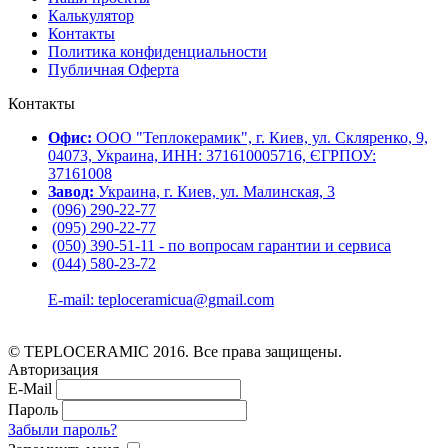
Калькулятор
Контакты
Политика конфиденциальности
Публичная Оферта
Контакты
Офис:
ООО "Теплокерамик", г. Киев, ул. Скляренко, 9,
04073, Украина, ИНН: 371610005716, ЄГРПОУ:
37161008
Завод:
Украина, г. Киев, ул. Малинская, 3
(096) 290-22-77
(095) 290-22-77
(050) 390-51-11 - по вопросам гарантии и cервиса
(044) 580-23-72
E-mail: teploceramicua@gmail.com
© TEPLOCERAMIC 2016. Все права защищены.
Авторизация
E-Mail
Пароль
Забыли пароль?