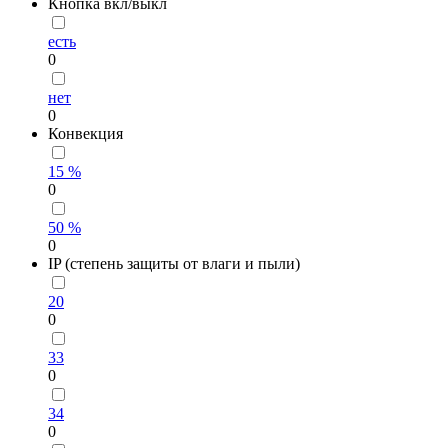
Кнопка вкл/выкл
есть
0
нет
0
Конвекция
15 %
0
50 %
0
IP (степень защиты от влаги и пыли)
20
0
33
0
34
0