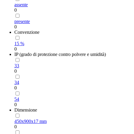
assente
0
presente
0
Convenzione
15 %
0
IP (grado di protezione contro polvere e umidità)
33
0
34
0
54
0
Dimensione
450х900х17 mm
0