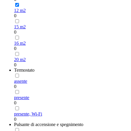
12 m2
0
15 m2
0
16 m2
0
20 m2
0
Termostato
assente
0
presente
0
presente, Wi-Fi
0
Pulsante di accensione e spegnimento