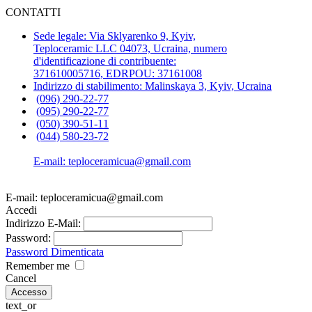
CONTATTI
Sede legale: Via Sklyarenko 9, Kyiv,
Teploceramic LLС 04073, Ucraina, numero
d'identificazione di contribuente:
371610005716, EDRPOU: 37161008
Indirizzo di stabilimento: Malinskaya 3, Kyiv, Ucraina
(096) 290-22-77
(095) 290-22-77
(050) 390-51-11
(044) 580-23-72
E-mail: teploceramicua@gmail.com
E-mail: teploceramicua@gmail.com
Accedi
Indirizzo E-Mail:
Password:
Password Dimenticata
Remember me
Cancel
text_or