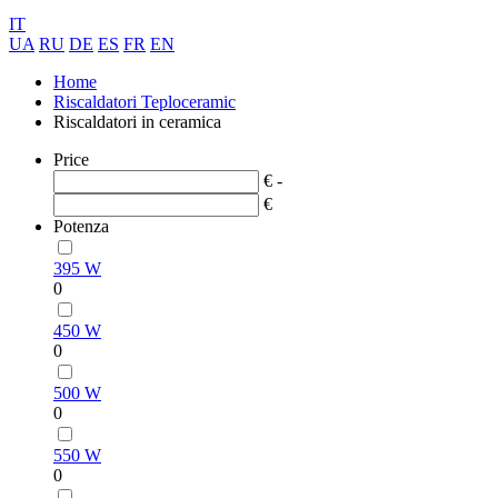
IT
UA
RU
DE
ES
FR
EN
Home
Riscaldatori Teploceramic
Riscaldatori in ceramica
Price
€ -
€
Potenza
395 W
0
450 W
0
500 W
0
550 W
0