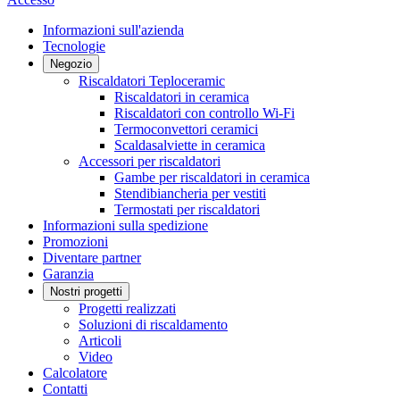
Informazioni sull'azienda
Tecnologie
Negozio
Riscaldatori Teploceramic
Riscaldatori in ceramica
Riscaldatori con controllo Wi-Fi
Termoconvettori ceramici
Scaldasalviette in ceramica
Accessori per riscaldatori
Gambe per riscaldatori in ceramica
Stendibiancheria per vestiti
Termostati per riscaldatori
Informazioni sulla spedizione
Promozioni
Diventare partner
Garanzia
Nostri progetti
Progetti realizzati
Soluzioni di riscaldamento
Articoli
Video
Calcolatore
Contatti