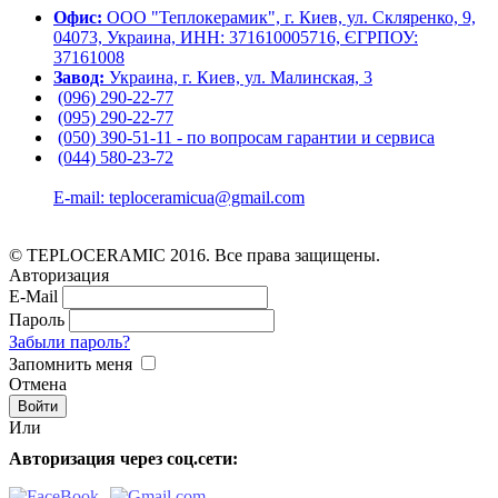
Офис:
ООО "Теплокерамик", г. Киев, ул. Скляренко, 9,
04073, Украина, ИНН: 371610005716, ЄГРПОУ:
37161008
Завод:
Украина, г. Киев, ул. Малинская, 3
(096) 290-22-77
(095) 290-22-77
(050) 390-51-11 - по вопросам гарантии и cервиса
(044) 580-23-72
E-mail: teploceramicua@gmail.com
© TEPLOCERAMIC 2016. Все права защищены.
Авторизация
E-Mail
Пароль
Забыли пароль?
Запомнить меня
Отмена
Или
Авторизация через соц.сети: