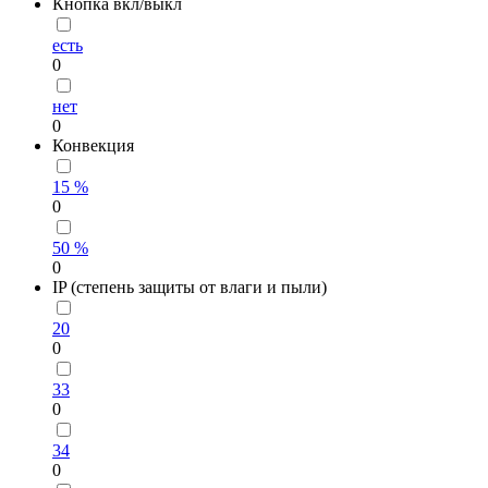
Кнопка вкл/выкл
есть
0
нет
0
Конвекция
15 %
0
50 %
0
IP (степень защиты от влаги и пыли)
20
0
33
0
34
0