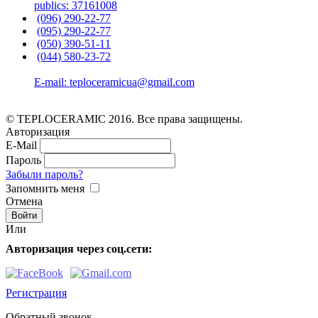
publics: 37161008
(096) 290-22-77
(095) 290-22-77
(050) 390-51-11
(044) 580-23-72
E-mail: teploceramicua@gmail.com
© TEPLOCERAMIC 2016. Все права защищены.
Авторизация
E-Mail
Пароль
Забыли пароль?
Запомнить меня
Отмена
Или
Авторизация через соц.сети:
Регистрация
Обратный звонок