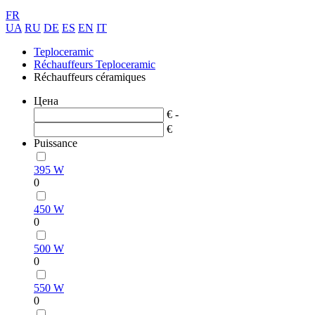
FR
UA
RU
DE
ES
EN
IT
Teploceramic
Réchauffeurs Teploceramic
Réchauffeurs céramiques
Цена
€ -
€
Puissance
395 W
0
450 W
0
500 W
0
550 W
0