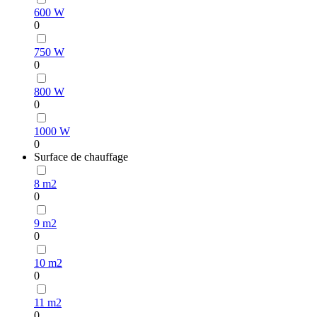
600 W
0
750 W
0
800 W
0
1000 W
0
Surface de chauffage
8 m2
0
9 m2
0
10 m2
0
11 m2
0