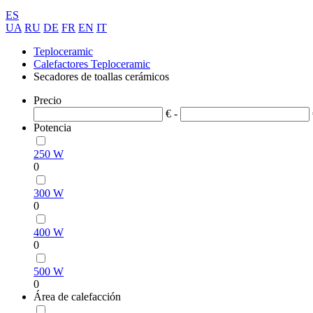
ES
UA
RU
DE
FR
EN
IT
Teploceramic
Calefactores Teploceramic
Secadores de toallas cerámicos
Precio
€ -
Potencia
250 W
0
300 W
0
400 W
0
500 W
0
Área de calefacción