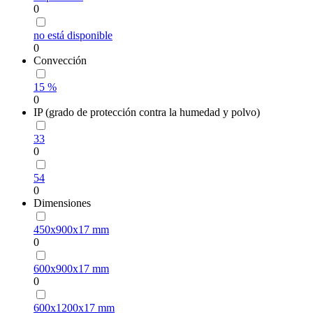
0
no está disponible
0
Convección
15 %
0
IP (grado de protección contra la humedad y polvo)
33
0
54
0
Dimensiones
450х900х17 mm
0
600х900х17 mm
0
600х1200х17 mm