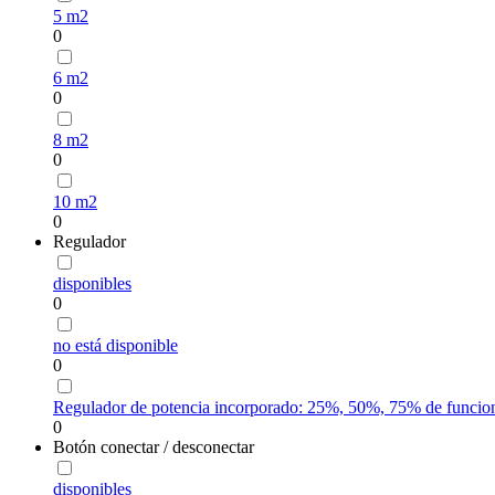
5 m2
0
6 m2
0
8 m2
0
10 m2
0
Regulador
disponibles
0
no está disponible
0
Regulador de potencia incorporado: 25%, 50%, 75% de funcion
0
Botón conectar / desconectar
disponibles