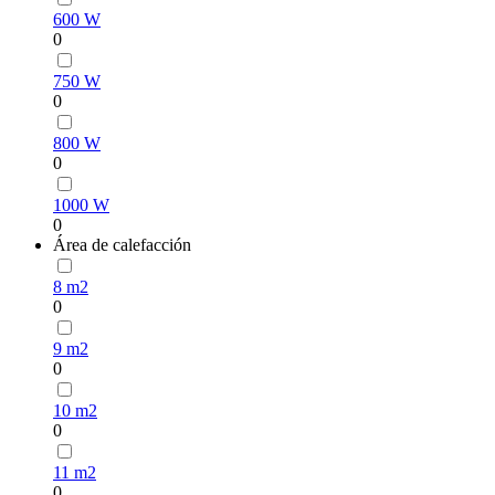
600 W
0
750 W
0
800 W
0
1000 W
0
Área de calefacción
8 m2
0
9 m2
0
10 m2
0
11 m2
0