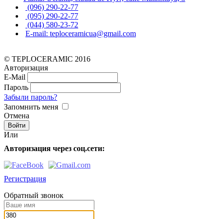
(096) 290-22-77
(095) 290-22-77
(044) 580-23-72
E-mail: teploceramicua@gmail.com
© TEPLOCERAMIC 2016
Авторизация
E-Mail
Пароль
Забыли пароль?
Запомнить меня
Отмена
Или
Авторизация через соц.сети:
Регистрация
Обратный звонок