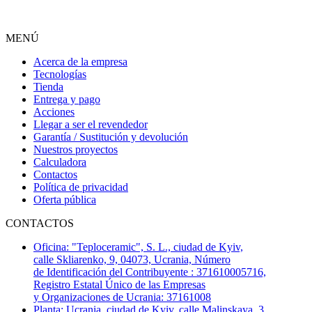
MENÚ
Acerca de la empresa
Tecnologías
Tienda
Entrega y pago
Acciones
Llegar a ser el revendedor
Garantía / Sustitución y devolución
Nuestros proyectos
Calculadora
Contactos
Política de privacidad
Oferta pública
CONTACTOS
Oficina: "Teploceramic", S. L., ciudad de Kyiv,
calle Skliarenko, 9, 04073, Ucrania, Número
de Identificación del Contribuyente : 371610005716,
Registro Estatal Único de las Empresas
y Organizaciones de Ucrania: 37161008
Planta: Ucrania, ciudad de Kyiv, calle Malinskaya, 3