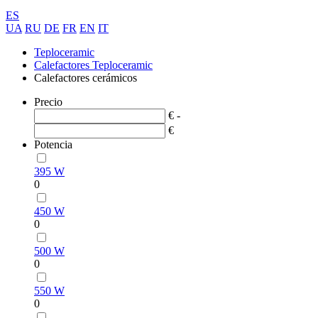
ES
UA
RU
DE
FR
EN
IT
Teploceramic
Calefactores Teploceramic
Calefactores cerámicos
Precio
€ -
€
Potencia
395 W
0
450 W
0
500 W
0
550 W
0