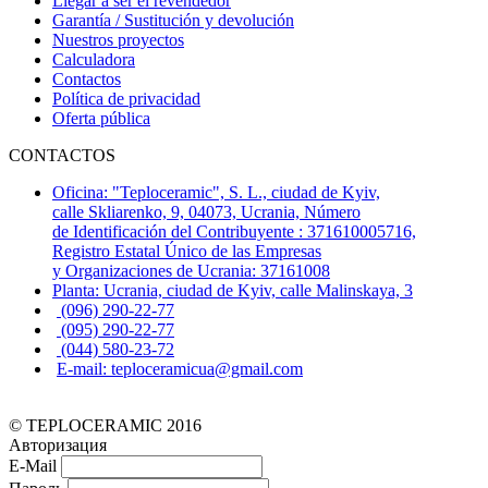
Llegar a ser el revendedor
Garantía / Sustitución y devolución
Nuestros proyectos
Calculadora
Contactos
Política de privacidad
Oferta pública
CONTACTOS
Oficina: "Teploceramic", S. L., ciudad de Kyiv,
calle Skliarenko, 9, 04073, Ucrania, Número
de Identificación del Contribuyente : 371610005716,
Registro Estatal Único de las Empresas
y Organizaciones de Ucrania: 37161008
Planta: Ucrania, ciudad de Kyiv, calle Malinskaya, 3
(096) 290-22-77
(095) 290-22-77
(044) 580-23-72
E-mail: teploceramicua@gmail.com
© TEPLOCERAMIC 2016
Авторизация
E-Mail