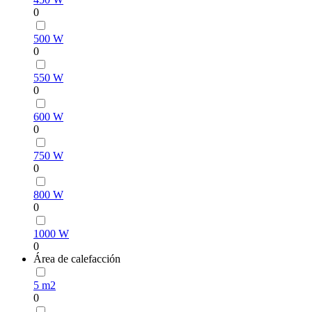
0
500 W
0
550 W
0
600 W
0
750 W
0
800 W
0
1000 W
0
Área de calefacción
5 m2
0