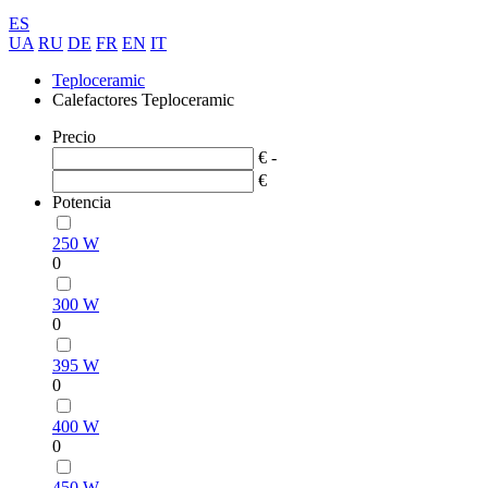
ES
UA
RU
DE
FR
EN
IT
Teploceramic
Calefactores Teploceramic
Precio
€ -
€
Potencia
250 W
0
300 W
0
395 W
0
400 W
0
450 W