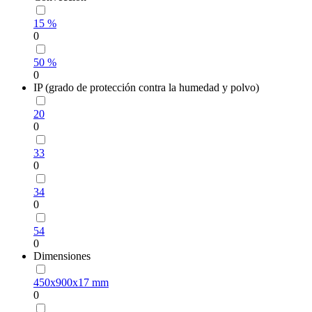
15 %
0
50 %
0
IP (grado de protección contra la humedad y polvo)
20
0
33
0
34
0
54
0
Dimensiones
450х900х17 mm
0