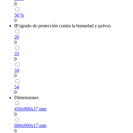
0
50 %
0
IP (grado de protección contra la humedad y polvo)
20
0
33
0
34
0
54
0
Dimensiones
450х900х17 mm
0
600х900х17 mm
0