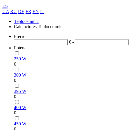
ES
UA
RU
DE
FR
EN
IT
Teploceramic
Calefactores Teploceramic
Precio
€ -
Potencia
250 W
0
300 W
0
395 W
0
400 W
0
450 W
0