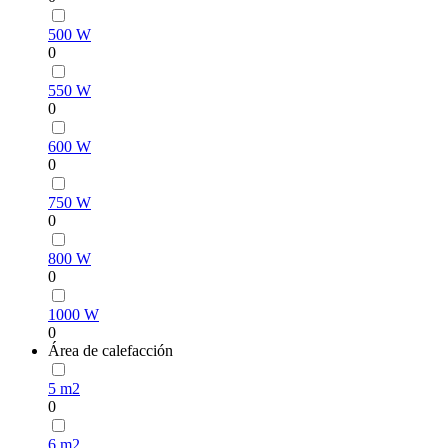
500 W
0
550 W
0
600 W
0
750 W
0
800 W
0
1000 W
0
Área de calefacción
5 m2
0
6 m2