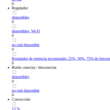
0
Regulador
disponibles
0
disponibles, Wi-Fi
0
no está disponible
0
Regulador de potencia incorporado: 25%, 50%, 75% de funcion
0
Botón conectar / desconectar
disponibles
0
no está disponible
0
Convección
15 %