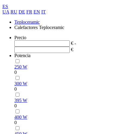
ES
UA
RU
DE
FR
EN
IT
Teploceramic
Calefactores Teploceramic
Precio
€ -
€
Potencia
250 W
0
300 W
0
395 W
0
400 W
0
450 W