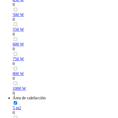
0
500 W
0
550 W
0
600 W
0
750 W
0
800 W
0
1000 W
0
Área de calefacción
5 m2
0