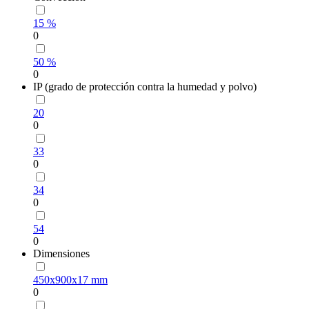
15 %
0
50 %
0
IP (grado de protección contra la humedad y polvo)
20
0
33
0
34
0
54
0
Dimensiones
450х900х17 mm
0