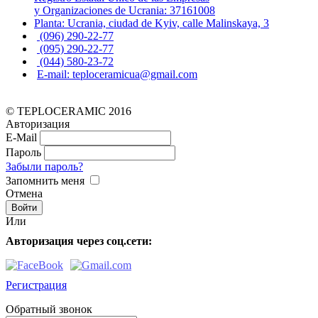
y Organizaciones de Ucrania: 37161008
Planta: Ucrania, ciudad de Kyiv, calle Malinskaya, 3
(096) 290-22-77
(095) 290-22-77
(044) 580-23-72
E-mail: teploceramicua@gmail.com
© TEPLOCERAMIC 2016
Авторизация
E-Mail
Пароль
Забыли пароль?
Запомнить меня
Отмена
Или
Авторизация через соц.сети:
Регистрация
Обратный звонок