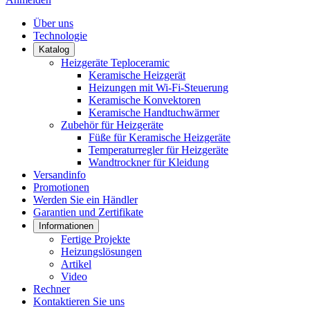
Über uns
Technologie
Katalog
Heizgeräte Teploceramic
Keramische Heizgerät
Heizungen mit Wi-Fi-Steuerung
Keramische Konvektoren
Keramische Handtuchwärmer
Zubehör für Heizgeräte
Füße für Keramische Heizgeräte
Temperaturregler für Heizgeräte
Wandtrockner für Kleidung
Versandinfo
Promotionen
Werden Sie ein Händler
Garantien und Zertifikate
Informationen
Fertige Projekte
Heizungslösungen
Artikel
Video
Rechner
Kontaktieren Sie uns