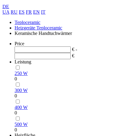
DE
UA
RU
ES
FR
EN
IT
Teploceramic
Heizgeräte Teploceramic
Keramische Handtuchwärmer
Price
€ -
€
Leistung
250 W
0
300 W
0
400 W
0
500 W
0
Heizfläche