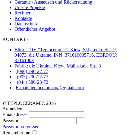
Garantie / Austausch und Rückerstattung
Unsere Projekte
Rechner
Kontakte
Datenschutz
Öffentliches Angebot
KONTAKTE
Büro: TOV "Teploceramic", Kiew, Skljarenko Str., 9,
04073, die Ukraine, INN: 371610005716, EDRPOU:
37161008
Fabrik: die Ukraine, Kiew, Malinskaya Str., 3
(096) 290-22-77
(095) 290-22-77
(044) 580-23-72
E-mail: teploceramicua@gmail.com
© TEPLOCERAMIC 2016
Anmelden
Emailadresse
Passwort
Passwort vergessen
Remember me