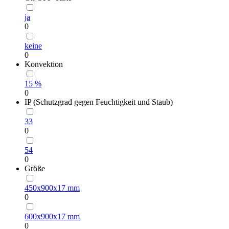
ja
0
keine
0
Konvektion
15 %
0
IP (Schutzgrad gegen Feuchtigkeit und Staub)
33
0
54
0
Größe
450х900х17 mm
0
600х900х17 mm
0