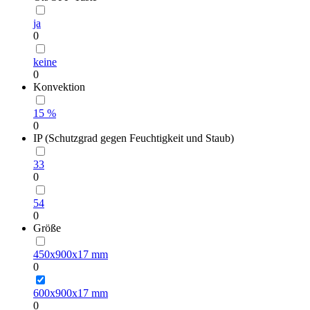
ja
0
keine
0
Konvektion
15 %
0
IP (Schutzgrad gegen Feuchtigkeit und Staub)
33
0
54
0
Größe
450х900х17 mm
0
600х900х17 mm
0