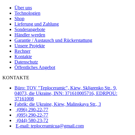
Über uns
Technologien
Shop
Lieferung und Zahlung
Sonderangebote
Händler werden
Garantie / Austausch und Rückerstattung
Unsere Projekte
Rechner
Kontakte
Datenschutz
Öffentliches Angebot
KONTAKTE
Büro: TOV "Teploceramic", Kiew, Skljarenko Str., 9,
04073, die Ukraine, INN: 371610005716, EDRPOU:
37161008
Fabrik: die Ukraine, Kiew, Malinskaya Str., 3
(096) 290-22-77
(095) 290-22-77
(044) 580-23-72
E-mail: teploceramicua@gmail.com