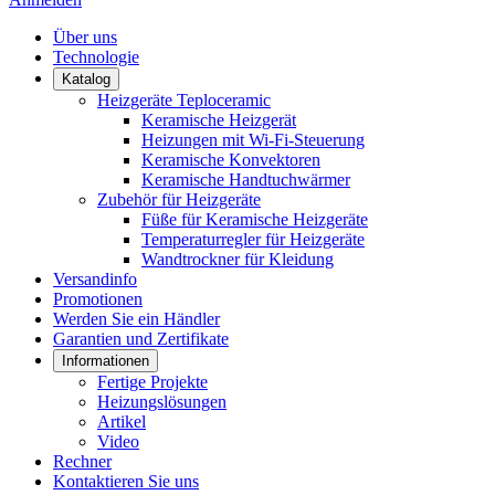
Über uns
Technologie
Katalog
Heizgeräte Teploceramic
Keramische Heizgerät
Heizungen mit Wi-Fi-Steuerung
Keramische Konvektoren
Keramische Handtuchwärmer
Zubehör für Heizgeräte
Füße für Keramische Heizgeräte
Temperaturregler für Heizgeräte
Wandtrockner für Kleidung
Versandinfo
Promotionen
Werden Sie ein Händler
Garantien und Zertifikate
Informationen
Fertige Projekte
Heizungslösungen
Artikel
Video
Rechner
Kontaktieren Sie uns