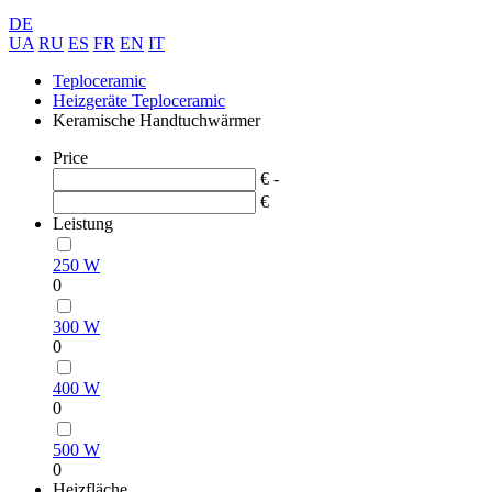
DE
UA
RU
ES
FR
EN
IT
Teploceramic
Heizgeräte Teploceramic
Keramische Handtuchwärmer
Price
€ -
€
Leistung
250 W
0
300 W
0
400 W
0
500 W
0
Heizfläche