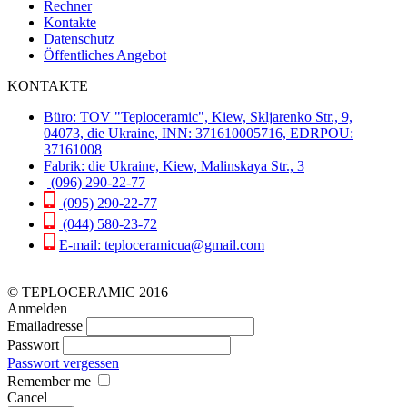
Rechner
Kontakte
Datenschutz
Öffentliches Angebot
KONTAKTE
Büro: TOV "Teploceramic", Kiew, Skljarenko Str., 9,
04073, die Ukraine, INN: 371610005716, EDRPOU:
37161008
Fabrik: die Ukraine, Kiew, Malinskaya Str., 3
(096) 290-22-77
(095) 290-22-77
(044) 580-23-72
E-mail: teploceramicua@gmail.com
© TEPLOCERAMIC 2016
Anmelden
Emailadresse
Passwort
Passwort vergessen
Remember me
Cancel