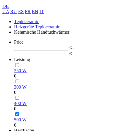
DE
UA
RU
ES
FR
EN
IT
Teploceramic
Heizgeräte Teploceramic
Keramische Handtuchwärmer
Price
€ -
€
Leistung
250 W
0
300 W
0
400 W
0
500 W
0
Heizfläche