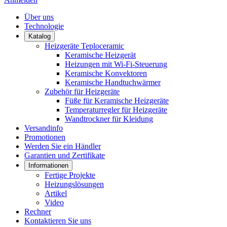
Über uns
Technologie
Katalog
Heizgeräte Teploceramic
Keramische Heizgerät
Heizungen mit Wi-Fi-Steuerung
Keramische Konvektoren
Keramische Handtuchwärmer
Zubehör für Heizgeräte
Füße für Keramische Heizgeräte
Temperaturregler für Heizgeräte
Wandtrockner für Kleidung
Versandinfo
Promotionen
Werden Sie ein Händler
Garantien und Zertifikate
Informationen
Fertige Projekte
Heizungslösungen
Artikel
Video
Rechner
Kontaktieren Sie uns