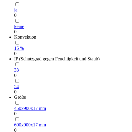
ja
0
keine
0
Konvektion
15 %
0
IP (Schutzgrad gegen Feuchtigkeit und Staub)
33
0
54
0
Größe
450х900х17 mm
0
600х900х17 mm
0